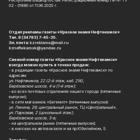
Республике Башкортостан. Регистрационный номер ПИ № ТУ
02 - 01880 от 11.06.2025 г.
Отдел рекламы газеты «Красное знамя Нефтекамск»
Тел. 8 (34783) 7-45-35.
Эл. почта:
kzreklama@mail.ru
kzneftekamsk@yandex.ru
Свежий номер газеты «Красное знамя Нефтекамск»
всегда можно купить в точках продаж:
- в редакции газеты «Красное знамя Нефтекамск» по
адресам:
ул. Нефтяников, 22 (2-й этаж, каб. 214),
Берёзовское шоссе, 4-а (1-й этаж);
- во всех почтовых отделениях нашего города (пятничные
выпуски);
- в сети магазинов «Бегемот» (пятничные выпуски):
ул. Ленина, 26; центральный рынок, ТЦ «Центральный»,
ул. Парковая, 2 (цокольный этаж);
Берёзовское шоссе, 3-в;
- на центральном рынке (пятничные выпуски);
- в киосках на автовокзале и на пр.Юбилейном, 5.