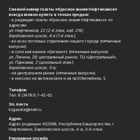
Свежий номер газеты «Красное знамя Нефтекамск»
всегда можно купить в точках продаж:
- в редакции газеты «Красное знамя Нефтекамск» по
адресам:
ул. Нефтяников, 22 (2-й этаж, каб. 214),
Берёзовское шоссе, 4-а (1-й этаж);
- во всех почтовых отделениях нашего города (пятничные
выпуски);
- в сети магазинов «Бегемот» (пятничные выпуски):
ул. Ленина, 26; центральный рынок, ТЦ «Центральный»,
ул. Парковая, 2 (цокольный этаж);
Берёзовское шоссе, 3-в;
- на центральном рынке (пятничные выпуски);
- в киосках на автовокзале и на пр.Юбилейном, 5.
Телефон
Тел. 8 (34783) 7-42-62.
Эл. почта
kzgazeta@mail.ru
Адрес
Адрес редакции: 452688, Республика Башкортостан, г.
Нефтекамск, Берёзовское шоссе, 4-а, 3-й этаж.
Рекламная служба