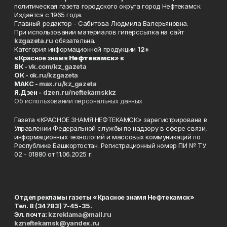
политическая газета городского округа город Нефтекамск.
Издаётся с 1965 года.
Главный редактор - Сабитова Людмила Валерьяновна.
При использовании материалов гиперссылка на сайт
kzgazeta.ru
обязательна.
Категория информационной продукции
12+
«Красное знамя
Нефтекамск
» в
ВК -
vk.com/kz_gazeta
ОК -
ok.ru/kzgazeta
MAKC -
max.ru/kz_gazeta
Я.Дзен -
dzen.ru/neftekamskkz
Об использовании персональных данных
Газета «КРАСНОЕ ЗНАМЯ НЕФТЕКАМСК» зарегистрирована в
Управлении Федеральной службы по надзору в сфере связи,
информационных технологий и массовых коммуникаций по
Республике Башкортостан. Регистрационный номер ПИ № ТУ
02 - 01880 от 11.06.2025 г.
Отдел рекламы газеты «Красное знамя Нефтекамск»
Тел. 8 (34783) 7-45-35.
Эл. почта:
kzreklama@mail.ru
kzneftekamsk@yandex.ru