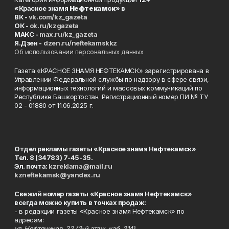
«Красное знамя
Нефтекамск
» в
ВК -
vk.com/kz_gazeta
ОК -
ok.ru/kzgazeta
MAKC -
max.ru/kz_gazeta
Я.Дзен -
dzen.ru/neftekamskkz
Об использовании персональных данных
Газета «КРАСНОЕ ЗНАМЯ НЕФТЕКАМСК» зарегистрирована в
Управлении Федеральной службы по надзору в сфере связи,
информационных технологий и массовых коммуникаций по
Республике Башкортостан. Регистрационный номер ПИ № ТУ
02 - 01880 от 11.06.2025 г.
Отдел рекламы газеты «Красное знамя Нефтекамск»
Тел. 8 (34783) 7-45-35.
Эл. почта:
kzreklama@mail.ru
kzneftekamsk@yandex.ru
Свежий номер газеты «Красное знамя Нефтекамск»
всегда можно купить в точках продаж:
- в редакции газеты «Красное знамя Нефтекамск» по
адресам:
ул. Нефтяников, 22 (2-й этаж, каб. 214),