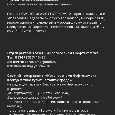
Об использовании персональных данных
Газета «КРАСНОЕ ЗНАМЯ НЕФТЕКАМСК» зарегистрирована в
Управлении Федеральной службы по надзору в сфере связи,
информационных технологий и массовых коммуникаций по
Республике Башкортостан. Регистрационный номер ПИ № ТУ
02 - 01880 от 11.06.2025 г.
Отдел рекламы газеты «Красное знамя Нефтекамск»
Тел. 8 (34783) 7-45-35.
Эл. почта:
kzreklama@mail.ru
kzneftekamsk@yandex.ru
Свежий номер газеты «Красное знамя Нефтекамск»
всегда можно купить в точках продаж:
- в редакции газеты «Красное знамя Нефтекамск» по
адресам:
ул. Нефтяников, 22 (2-й этаж, каб. 214),
Берёзовское шоссе, 4-а (1-й этаж);
- во всех почтовых отделениях нашего города (пятничные
выпуски);
- в сети магазинов «Бегемот» (пятничные выпуски):
ул. Ленина, 26; центральный рынок, ТЦ «Центральный»,