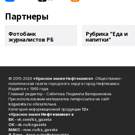
Партнеры
Фотобанк
Рубрика "Еда и
журналистов РБ
напитки"
© 2015-2026
«Красное знамя Нефтекамск»
. Общественно-
политическая газета городского округа город Нефтекамск.
Издаётся с 1965 года.
Главный редактор - Сабитова Людмила Валерьяновна.
При использовании материалов гиперссылка на сайт
kzgazeta.ru
обязательна.
Категория информационной продукции
12+
«Красное знамя
Нефтекамск
» в
ВК -
vk.com/kz_gazeta
ОК -
ok.ru/kzgazeta
MAKC -
max.ru/kz_gazeta
Я.Дзен -
dzen.ru/neftekamskkz