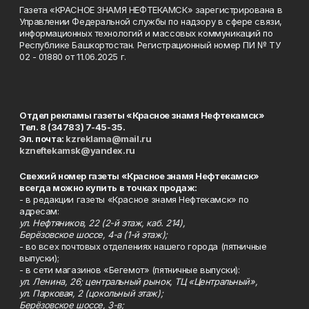
Газета «КРАСНОЕ ЗНАМЯ НЕФТЕКАМСК» зарегистрирована в
Управлении Федеральной службы по надзору в сфере связи,
информационных технологий и массовых коммуникаций по
Республике Башкортостан. Регистрационный номер ПИ № ТУ
02 - 01880 от 11.06.2025 г.
Отдел рекламы газеты «Красное знамя Нефтекамск»
Тел. 8 (34783) 7-45-35.
Эл. почта:
kzreklama@mail.ru
kzneftekamsk@yandex.ru
Свежий номер газеты «Красное знамя Нефтекамск»
всегда можно купить в точках продаж:
- в редакции газеты «Красное знамя Нефтекамск» по
адресам:
ул. Нефтяников, 22 (2-й этаж, каб. 214),
Берёзовское шоссе, 4-а (1-й этаж);
- во всех почтовых отделениях нашего города (пятничные
выпуски);
- в сети магазинов «Бегемот» (пятничные выпуски):
ул. Ленина, 26; центральный рынок, ТЦ «Центральный»,
ул. Парковая, 2 (цокольный этаж);
Берёзовское шоссе, 3-в;