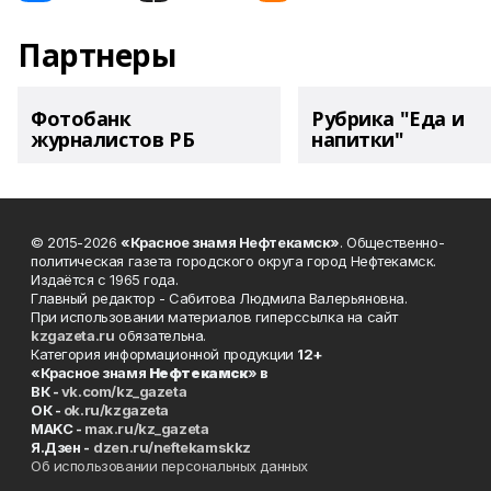
Партнеры
Фотобанк
Рубрика "Еда и
журналистов РБ
напитки"
© 2015-2026
«Красное знамя Нефтекамск»
. Общественно-
политическая газета городского округа город Нефтекамск.
Издаётся с 1965 года.
Главный редактор - Сабитова Людмила Валерьяновна.
При использовании материалов гиперссылка на сайт
kzgazeta.ru
обязательна.
Категория информационной продукции
12+
«Красное знамя
Нефтекамск
» в
ВК -
vk.com/kz_gazeta
ОК -
ok.ru/kzgazeta
MAKC -
max.ru/kz_gazeta
Я.Дзен -
dzen.ru/neftekamskkz
Об использовании персональных данных