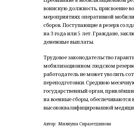
воинскую должность, присвоение вои
мероприятиях оперативной мобилиз
сборов. Поступающие в резерв сол
на 3 года или 5 лет. Граждане, за
денежные выплаты.
Трудовое законодательство гарант
мобилизационном людском резерве. 
работодатель не может уволить со
переподготовки. Среднюю месячную
государственный орган, привлёкши
на военные сборы, обеспечиваются
высококвалифицированной медици
Автор:
Миляуша Сиразетдинова