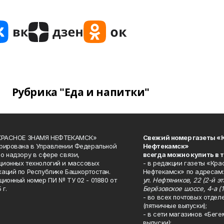
Рубрика "Еда и напитки"
«КРАСНОЕ ЗНАМЯ НЕФТЕКАМСК»
Свежий номер газеты «
рирована в Управлении Федеральной
Нефтекамск»
о надзору в сфере связи,
всегда можно купить в 
ионных технологий и массовых
- в редакции газеты «Кра
аций по Республике Башкортостан.
Нефтекамск» по адресам:
ционный номер ПИ № ТУ 02 - 01880 от
ул. Нефтяников, 22 (2-й эта
 г.
Берёзовское шоссе, 4-а (1
- во всех почтовых отдел
(пятничные выпуски);
- в сети магазинов «Беге
выпуски):