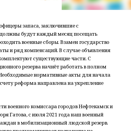
офицеры запаса, заключившие с
 должны будут каждый месяц посещать
оходить военные сборы. Взамен государство
ты и ряд компенсаций. В случае объявления
укомплектуют существующие части. С
ионного резерва начнёт работать в полном
. Необходимые нормативные акты для начала
счету реформа направлена на укрепление
ти военного комиссара городов Нефтекамск и
оря Гатова, с июля 2021 года наш военный
раждан в мобилизационный людской резерв.
ерве предусматривает назначение на