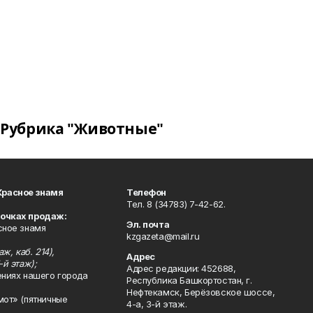
Рубрика "Животные"
Красное знамя
Телефон
Тел. 8 (34783) 7-42-62.
точках продаж:
Эл. почта
сное знамя
kzgazeta@mail.ru
ж, каб. 214),
Адрес
-й этаж);
Адрес редакции: 452688,
ениях нашего города
Республика Башкортостан, г.
Нефтекамск, Берёзовское шоссе,
мот» (пятничные
4-а, 3-й этаж.