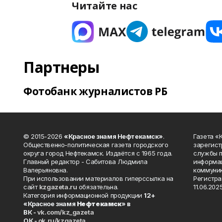
Читайте нас
Партнеры
Фотобанк журналистов РБ
© 2015-2026
«Красное знамя Нефтекамск»
.
Газета 
Общественно-политическая газета городского
зарегист
округа город Нефтекамск. Издаётся с 1965 года.
службы п
Главный редактор - Сабитова Людмила
информац
Валерьяновна.
коммуник
При использовании материалов гиперссылка на
Регистра
сайт
kzgazeta.ru
обязательна.
11.06.2025
Категория информационной продукции
12+
«Красное знамя
Нефтекамск
» в
ВК -
vk.com/kz_gazeta
ОК -
ok.ru/kzgazeta