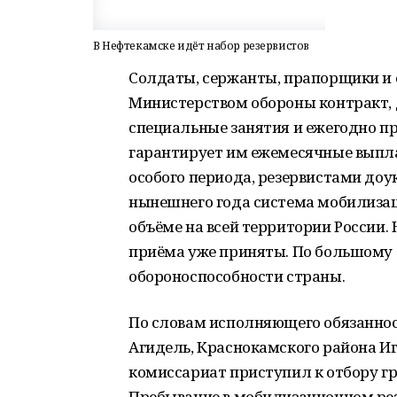
В Нефтекамске идёт набор резервистов
Солдаты, сержанты, прапорщики и 
Министерством обороны контракт,
специальные занятия и ежегодно пр
гарантирует им ежемесячные выпла
особого периода, резервистами до
нынешнего года система мобилизац
объёме на всей территории России
приёма уже приняты. По большому 
обороноспособности страны.
По словам исполняющего обязаннос
Агидель, Краснокамского района Иг
комиссариат приступил к отбору г
Пребывание в мобилизационном рез