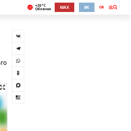
+20 °С
MAX
ВК
ОК
Облачно
го