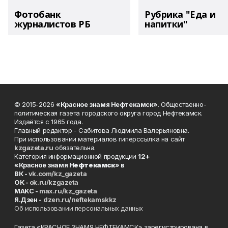
Фотобанк
Рубрика "Еда и
журналистов РБ
напитки"
© 2015-2026
«Красное знамя Нефтекамск»
. Общественно-
политическая газета городского округа город Нефтекамск.
Издаётся с 1965 года.
Главный редактор - Сабитова Людмила Валерьяновна.
При использовании материалов гиперссылка на сайт
kzgazeta.ru
обязательна.
Категория информационной продукции
12+
«Красное знамя
Нефтекамск
» в
ВК -
vk.com/kz_gazeta
ОК -
ok.ru/kzgazeta
MAKC -
max.ru/kz_gazeta
Я.Дзен -
dzen.ru/neftekamskkz
Об использовании персональных данных
Газета «КРАСНОЕ ЗНАМЯ НЕФТЕКАМСК» зарегистрирована в