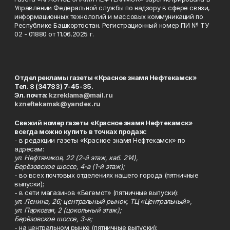
Управлении Федеральной службы по надзору в сфере связи,
информационных технологий и массовых коммуникаций по
Республике Башкортостан. Регистрационный номер ПИ № ТУ
02 - 01880 от 11.06.2025 г.
Отдел рекламы газеты «Красное знамя Нефтекамск»
Тел. 8 (34783) 7-45-35.
Эл. почта:
kzreklama@mail.ru
kzneftekamsk@yandex.ru
Свежий номер газеты «Красное знамя Нефтекамск»
всегда можно купить в точках продаж:
- в редакции газеты «Красное знамя Нефтекамск» по
адресам:
ул. Нефтяников, 22 (2-й этаж, каб. 214),
Берёзовское шоссе, 4-а (1-й этаж);
- во всех почтовых отделениях нашего города (пятничные
выпуски);
- в сети магазинов «Бегемот» (пятничные выпуски):
ул. Ленина, 26; центральный рынок, ТЦ «Центральный»,
ул. Парковая, 2 (цокольный этаж);
Берёзовское шоссе, 3-в;
- на центральном рынке (пятничные выпуски);