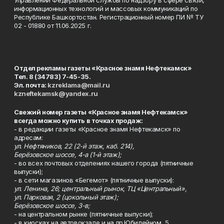
Управлении Федеральной службы по надзору в сфере связи,
информационных технологий и массовых коммуникаций по
Республике Башкортостан. Регистрационный номер ПИ № ТУ
02 - 01880 от 11.06.2025 г.
Отдел рекламы газеты «Красное знамя Нефтекамск»
Тел. 8 (34783) 7-45-35.
Эл. почта:
kzreklama@mail.ru
kzneftekamsk@yandex.ru
Свежий номер газеты «Красное знамя Нефтекамск»
всегда можно купить в точках продаж:
- в редакции газеты «Красное знамя Нефтекамск» по
адресам:
ул. Нефтяников, 22 (2-й этаж, каб. 214),
Берёзовское шоссе, 4-а (1-й этаж);
- во всех почтовых отделениях нашего города (пятничные
выпуски);
- в сети магазинов «Бегемот» (пятничные выпуски):
ул. Ленина, 26; центральный рынок, ТЦ «Центральный»,
ул. Парковая, 2 (цокольный этаж);
Берёзовское шоссе, 3-в;
- на центральном рынке (пятничные выпуски);
- в киосках на автовокзале и на пр.Юбилейном, 5.