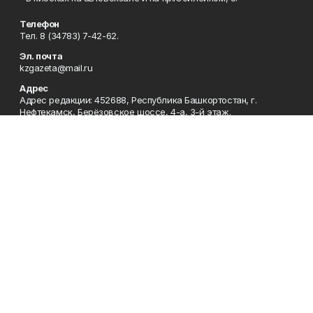
Телефон
Тел. 8 (34783) 7-42-62.
Эл. почта
kzgazeta@mail.ru
Адрес
Адрес редакции: 452688, Республика Башкортостан, г.
Нефтекамск, Берёзовское шоссе, 4-а, 3-й этаж.
Рекламная служба
Тел. 8 (34783) 7-45-35.
Редакция
Тел. 8 (34783) 7-42-72, 7-42-92..
Приемная
Тел. 8 (34783) 7-42-82.
Сотрудничество
Тел. 8 (34783) 7-42-62.
Отдел кадров
Тел. 8 (34783) 7-42-92.