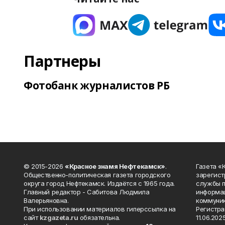
Партнеры
Фотобанк журналистов РБ
© 2015-2026
«Красное знамя Нефтекамск»
.
Газета 
Общественно-политическая газета городского
зарегист
округа город Нефтекамск. Издаётся с 1965 года.
службы п
Главный редактор - Сабитова Людмила
информац
Валерьяновна.
коммуник
При использовании материалов гиперссылка на
Регистра
сайт
kzgazeta.ru
обязательна.
11.06.2025