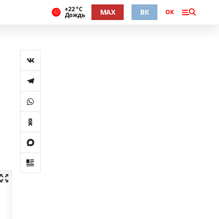
+22 °С
MAX
ВК
ОК
Дождь