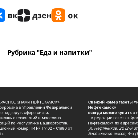
Рубрика "Еда и напитки"
«КРАСНОЕ ЗНАМЯ НЕФТЕКАМСК»
Свежий номер газеты «
рирована в Управлении Федеральной
Нефтекамск»
о надзору в сфере связи,
всегда можно купить в 
ионных технологий и массовых
- в редакции газеты «Кра
аций по Республике Башкортостан.
Нефтекамск» по адресам:
ционный номер ПИ № ТУ 02 - 01880 от
ул. Нефтяников, 22 (2-й эта
 г.
Берёзовское шоссе, 4-а (1