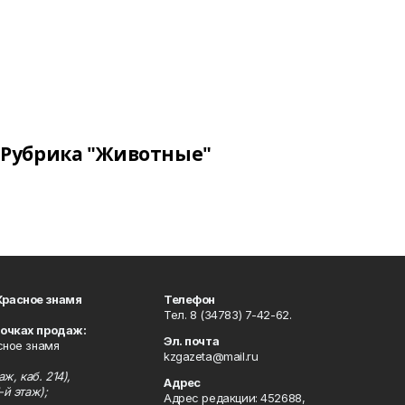
Рубрика "Животные"
Красное знамя
Телефон
Тел. 8 (34783) 7-42-62.
точках продаж:
Эл. почта
сное знамя
kzgazeta@mail.ru
ж, каб. 214),
Адрес
-й этаж);
Адрес редакции: 452688,