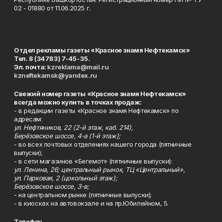
02 - 01880 от 11.06.2025 г.
Отдел рекламы газеты «Красное знамя Нефтекамск»
Тел. 8 (34783) 7-45-35.
Эл. почта:
kzreklama@mail.ru
kzneftekamsk@yandex.ru
Свежий номер газеты «Красное знамя Нефтекамск»
всегда можно купить в точках продаж:
- в редакции газеты «Красное знамя Нефтекамск» по
адресам:
ул. Нефтяников, 22 (2-й этаж, каб. 214),
Берёзовское шоссе, 4-а (1-й этаж);
- во всех почтовых отделениях нашего города (пятничные
выпуски);
- в сети магазинов «Бегемот» (пятничные выпуски):
ул. Ленина, 26; центральный рынок, ТЦ «Центральный»,
ул. Парковая, 2 (цокольный этаж);
Берёзовское шоссе, 3-в;
- на центральном рынке (пятничные выпуски);
- в киосках на автовокзале и на пр.Юбилейном, 5.
Телефон