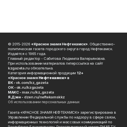
© 2015-2026
«Красное знамя Нефтекамск»
. Общественно-
политическая газета городского округа город Нефтекамск.
Издаётся с 1965 года.
Главный редактор - Сабитова Людмила Валерьяновна.
При использовании материалов гиперссылка на сайт
kzgazeta.ru
обязательна.
Категория информационной продукции
12+
«Красное знамя
Нефтекамск
» в
ВК -
vk.com/kz_gazeta
ОК -
ok.ru/kzgazeta
MAKC -
max.ru/kz_gazeta
Я.Дзен -
dzen.ru/neftekamskkz
Об использовании персональных данных
Газета «КРАСНОЕ ЗНАМЯ НЕФТЕКАМСК» зарегистрирована в
Управлении Федеральной службы по надзору в сфере связи,
информационных технологий и массовых коммуникаций по
Республике Башкортостан. Регистрационный номер ПИ № ТУ