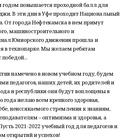
м годом повышается проходной балл для
джи. В эти дни в Уфе проходит Национальный
ia. От города Нефтекамска в нем примут
ого, машиностроительного и
инал Юниорского движения прошла и
я в технопарке. Мы желаем ребятам
победой...
тив намечено в новом учебном году, будем
ми педагогов, наших детей, их родителей и
ода и республики они будут воплощены в
о года желаю всем крепкого здоровья,
ёбе, неиссякаемого стремления к знаниям,
еподавателям – оптимизма и здоровья, а
Пусть 2021-2022 учебный год для педагогов и
м открытий и успехов!