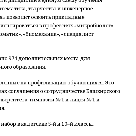
математика, творчество и инженерное
ия» позволит освоить прикладные
риентироваться в профессиях «микробиолог»,
рматик», «биомеханик», «специалист
дано 974 дополнительных места для
ного образования.
вленные на профилизацию обучающихся. Это
ках соглашения о сотрудничестве Башкирского
верситета, гимназии № 1 и лицея № 1 и
ия.
абор в кадетские 5-й и 10–й классы.