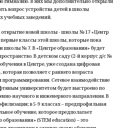
кую гимназию. В них мы дополнительно открыли
шить вопрос устройства детей в школы
х учебных заведений.
о открытие новой школы - школы № 17 «Центр
 первые классы этой школы, которые пока
 и школы № 7. В «Центре образования» будет
ространство. В детском саду (2-й корпус д/с №
 обучения в Центре, уже создана цифровая
 которая позволяет с раннего возраста
и программирования. Сетевое взаимодействие
фтяным университетом будет выстроено по
енно-научного и инженерного направления. В
офилизация; в 5-9 классах – предпрофильная
ильное обучение, которое предполагает
образования» (STEM education) – это
яти дисциплин в единую схему обучения