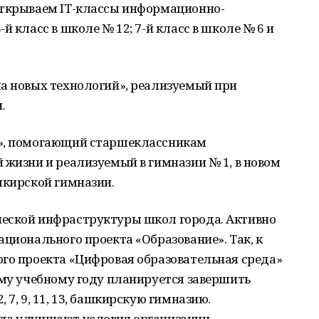
открываем IT-классы информационно-
й класс в школе № 12; 7-й класс в школе № 6 и
ла новых технологий», реализуемый при
и.
!», помогающий старшеклассникам
 жизни и реализуемый в гимназии № 1, в новом
шкирской гимназии.
еской инфраструктуры школ города. Активно
ационального проекта «Образование». Так, к
ого проекта «Цифровая образовательная среда»
ому учебному году планируется завершить
 7, 9, 11, 13, башкирскую гимназию.
ода улучшают условия организации