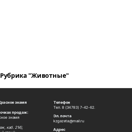
Рубрика "Животные"
Красное знамя
Телефон
Тел. 8 (34783) 7-42-62.
точках продаж:
Эл. почта
сное знамя
kzgazeta@mail.ru
ж, каб. 214),
Адрес