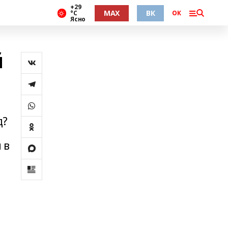
+29
MAX
ВК
°С
ОК
Ясно
й
д?
 в