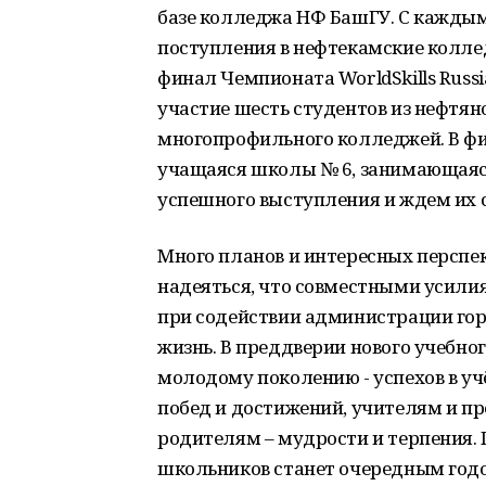
базе колледжа НФ БашГУ. С кажды
поступления в нефтекамские колле
финал Чемпионата WorldSkills Russ
участие шесть студентов из нефтян
многопрофильного колледжей. В ф
учащаяся школы № 6, занимающаяс
успешного выступления и ждем их с 
Много планов и интересных перспек
надеяться, что совместными усилия
при содействии администрации гор
жизнь. В преддверии нового учебног
молодому поколению - успехов в уч
побед и достижений, учителям и пр
родителям – мудрости и терпения. 
школьников станет очередным годо