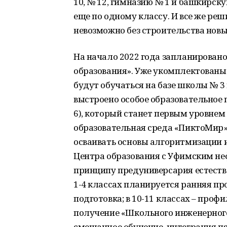
10, № 12, гимназию № 1 и башкирс
еще по одному классу. И все же ре
невозможно без строительства новы
На начало 2022 года запланирован
образования». Уже укомплектованы
будут обучаться на базе школы № 3
выстроено особое образовательное п
6), который станет первым уровнем
образовательная среда «ПиктоМир»,
осваивать основы алгоритмизации 
Центра образования с Уфимским не
принципу предуниверсария естеств
1-4 классах планируется ранняя пр
подготовка; в 10-11 классах – проф
получение «Школьного инженерного 
смешанное обучение, интеграция п