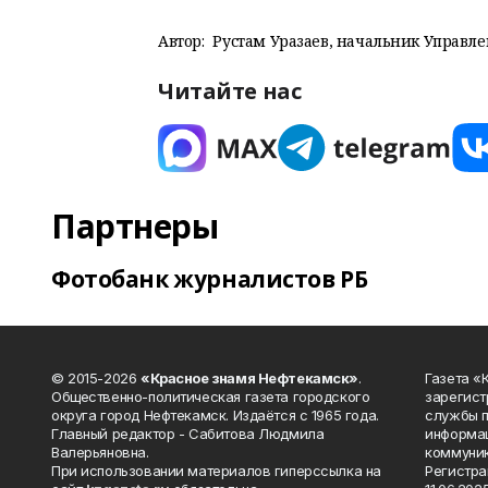
Автор:
Рустам Уразаев, начальник Управле
Читайте нас
Партнеры
Фотобанк журналистов РБ
© 2015-2026
«Красное знамя Нефтекамск»
.
Газета 
Общественно-политическая газета городского
зарегист
округа город Нефтекамск. Издаётся с 1965 года.
службы п
Главный редактор - Сабитова Людмила
информац
Валерьяновна.
коммуник
При использовании материалов гиперссылка на
Регистра