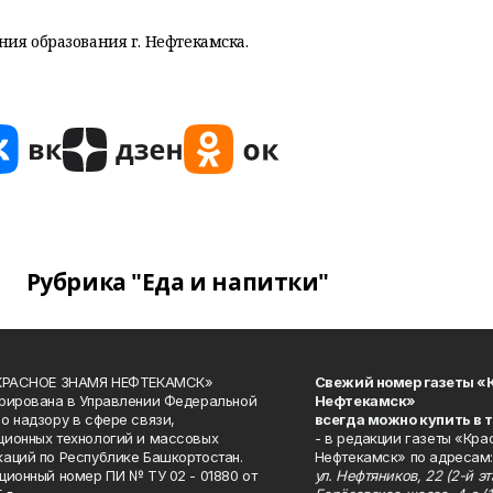
ния образования г. Нефтекамска.
Рубрика "Еда и напитки"
«КРАСНОЕ ЗНАМЯ НЕФТЕКАМСК»
Свежий номер газеты «
рирована в Управлении Федеральной
Нефтекамск»
о надзору в сфере связи,
всегда можно купить в 
ионных технологий и массовых
- в редакции газеты «Кра
аций по Республике Башкортостан.
Нефтекамск» по адресам:
ционный номер ПИ № ТУ 02 - 01880 от
ул. Нефтяников, 22 (2-й эта