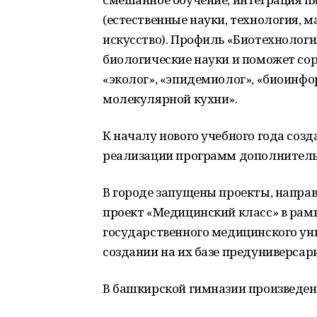
(естественные науки, технология, 
искусство). Профиль «Биотехнолог
биологические науки и поможет со
«эколог», «эпидемиолог», «биоинфо
молекулярной кухни».
К началу нового учебного года соз
реализации программ дополнитель
В городе запущены проекты, напра
проект «Медицинский класс» в рам
государственного медицинского уни
создании на их базе предуниверсар
В башкирской гимназии произведен н