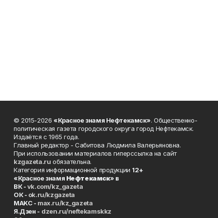
© 2015-2026
«Красное знамя Нефтекамск»
. Общественно-
политическая газета городского округа город Нефтекамск.
Издаётся с 1965 года.
Главный редактор - Сабитова Людмила Валерьяновна.
При использовании материалов гиперссылка на сайт
kzgazeta.ru
обязательна.
Категория информационной продукции
12+
«Красное знамя
Нефтекамск
» в
ВК -
vk.com/kz_gazeta
ОК -
ok.ru/kzgazeta
MAKC -
max.ru/kz_gazeta
Я.Дзен -
dzen.ru/neftekamskkz