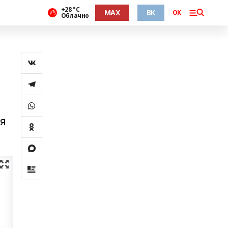
+28 °С
MAX
ВК
ОК
Облачно
ся