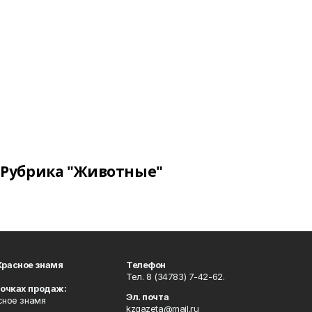
Рубрика "Животные"
Красное знамя
Телефон
Тел. 8 (34783) 7-42-62.
точках продаж:
Эл. почта
сное знамя
kzgazeta@mail.ru