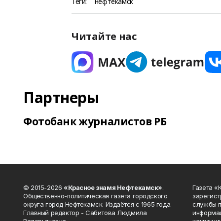
Теги:
нефтекамск
Читайте нас
Партнеры
Фотобанк журналистов РБ
© 2015-2026
«Красное знамя Нефтекамск»
.
Газета 
Общественно-политическая газета городского
зарегист
округа город Нефтекамск. Издаётся с 1965 года.
службы п
Главный редактор - Сабитова Людмила
информац