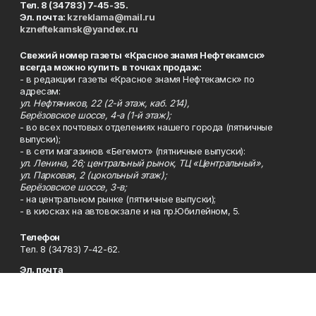
Тел. 8 (34783) 7-45-35.
Эл. почта:
kzreklama@mail.ru
kzneftekamsk@yandex.ru
Свежий номер газеты «Красное знамя Нефтекамск»
всегда можно купить в точках продаж:
- в редакции газеты «Красное знамя Нефтекамск» по
адресам:
ул. Нефтяников, 22 (2-й этаж, каб. 214),
Берёзовское шоссе, 4-а (1-й этаж);
- во всех почтовых отделениях нашего города (пятничные
выпуски);
- в сети магазинов «Бегемот» (пятничные выпуски):
ул. Ленина, 26; центральный рынок, ТЦ «Центральный»,
ул. Парковая, 2 (цокольный этаж);
Берёзовское шоссе, 3-в;
- на центральном рынке (пятничные выпуски);
- в киосках на автовокзале и на пр.Юбилейном, 5.
Телефон
Тел. 8 (34783) 7-42-62.
Эл. почта
kzgazeta@mail.ru
Адрес
Адрес редакции: 452688, Республика Башкортостан, г.