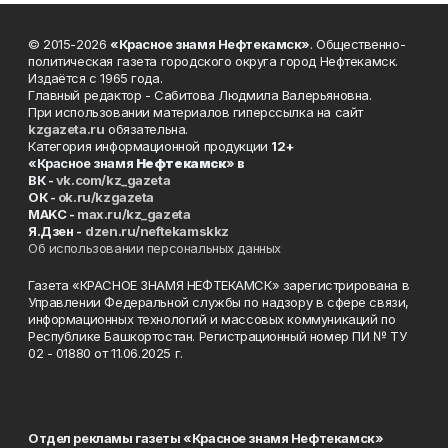
© 2015-2026
«Красное знамя Нефтекамск»
. Общественно-
политическая газета городского округа город Нефтекамск.
Издаётся с 1965 года.
Главный редактор - Сабитова Людмила Валерьяновна.
При использовании материалов гиперссылка на сайт
kzgazeta.ru
обязательна.
Категория информационной продукции
12+
«Красное знамя
Нефтекамск
» в
ВК -
vk.com/kz_gazeta
ОК -
ok.ru/kzgazeta
MAKC -
max.ru/kz_gazeta
Я.Дзен -
dzen.ru/neftekamskkz
Об использовании персональных данных
Газета «КРАСНОЕ ЗНАМЯ НЕФТЕКАМСК» зарегистрирована в
Управлении Федеральной службы по надзору в сфере связи,
информационных технологий и массовых коммуникаций по
Республике Башкортостан. Регистрационный номер ПИ № ТУ
02 - 01880 от 11.06.2025 г.
Отдел рекламы газеты «Красное знамя Нефтекамск»