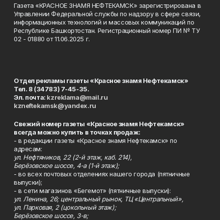
Газета «КРАСНОЕ ЗНАМЯ НЕФТЕКАМСК» зарегистрирована в
Управлении Федеральной службы по надзору в сфере связи,
информационных технологий и массовых коммуникаций по
Республике Башкортостан. Регистрационный номер ПИ № ТУ
02 - 01880 от 11.06.2025 г.
Отдел рекламы газеты «Красное знамя Нефтекамск»
Тел. 8 (34783) 7-45-35.
Эл. почта:
kzreklama@mail.ru
kzneftekamsk@yandex.ru
Свежий номер газеты «Красное знамя Нефтекамск»
всегда можно купить в точках продаж:
- в редакции газеты «Красное знамя Нефтекамск» по
адресам:
ул. Нефтяников, 22 (2-й этаж, каб. 214),
Берёзовское шоссе, 4-а (1-й этаж);
- во всех почтовых отделениях нашего города (пятничные
выпуски);
- в сети магазинов «Бегемот» (пятничные выпуски):
ул. Ленина, 26; центральный рынок, ТЦ «Центральный»,
ул. Парковая, 2 (цокольный этаж);
Берёзовское шоссе, 3-в;