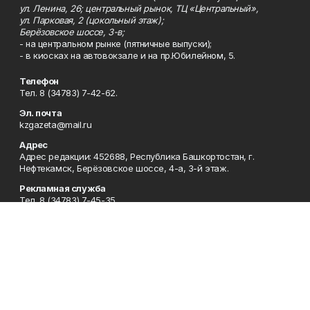
ул. Ленина, 26; центральный рынок, ТЦ «Центральный»,
ул. Парковая, 2 (цокольный этаж);
Берёзовское шоссе, 3-в;
- на центральном рынке (пятничные выпуски);
- в киосках на автовокзале и на пр.Юбилейном, 5.
Телефон
Тел. 8 (34783) 7-42-62.
Эл. почта
kzgazeta@mail.ru
Адрес
Адрес редакции: 452688, Республика Башкортостан, г.
Нефтекамск, Берёзовское шоссе, 4-а, 3-й этаж.
Рекламная служба
Тел. 8 (34783) 7-45-35.
Редакция
Тел. 8 (34783) 7-42-72, 7-42-92..
Приемная
Тел. 8 (34783) 7-42-82.
Сотрудничество
Тел. 8 (34783) 7-42-62.