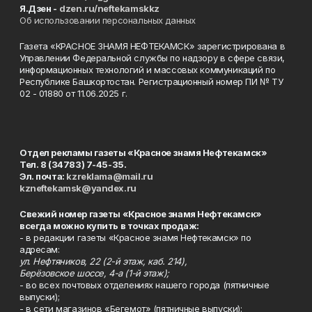
Я.Дзен -
dzen.ru/neftekamskkz
Об использовании персональных данных
Газета «КРАСНОЕ ЗНАМЯ НЕФТЕКАМСК» зарегистрирована в
Управлении Федеральной службы по надзору в сфере связи,
информационных технологий и массовых коммуникаций по
Республике Башкортостан. Регистрационный номер ПИ № ТУ
02 - 01880 от 11.06.2025 г.
Отдел рекламы газеты «Красное знамя Нефтекамск»
Тел. 8 (34783) 7-45-35.
Эл. почта:
kzreklama@mail.ru
kzneftekamsk@yandex.ru
Свежий номер газеты «Красное знамя Нефтекамск»
всегда можно купить в точках продаж:
- в редакции газеты «Красное знамя Нефтекамск» по
адресам:
ул. Нефтяников, 22 (2-й этаж, каб. 214),
Берёзовское шоссе, 4-а (1-й этаж);
- во всех почтовых отделениях нашего города (пятничные
выпуски);
- в сети магазинов «Бегемот» (пятничные выпуски):