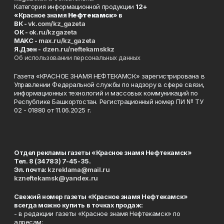
Категория информационной продукции
12+
«Красное знамя
Нефтекамск
» в
ВК -
vk.com/kz_gazeta
ОК -
ok.ru/kzgazeta
MAKC -
max.ru/kz_gazeta
Я.Дзен -
dzen.ru/neftekamskkz
Об использовании персональных данных
Газета «КРАСНОЕ ЗНАМЯ НЕФТЕКАМСК» зарегистрирована в
Управлении Федеральной службы по надзору в сфере связи,
информационных технологий и массовых коммуникаций по
Республике Башкортостан. Регистрационный номер ПИ № ТУ
02 - 01880 от 11.06.2025 г.
Отдел рекламы газеты «Красное знамя Нефтекамск»
Тел. 8 (34783) 7-45-35.
Эл. почта:
kzreklama@mail.ru
kzneftekamsk@yandex.ru
Свежий номер газеты «Красное знамя Нефтекамск»
всегда можно купить в точках продаж:
- в редакции газеты «Красное знамя Нефтекамск» по
адресам: