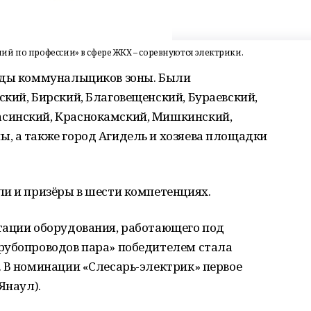
й по профессии» в сфере ЖКХ – соревнуются электрики.
нды коммунальщиков зоны. Были
кий, Бирский, Благовещенский, Бураевский,
синский, Краснокамский, Мишкинский,
, а также город Агидель и хозяева площадки
ли и призёры в шести компетенциях.
тации оборудования, работающего под
рубопроводов пара» победителем стала
 В номинации «Слесарь-электрик» первое
Янаул).