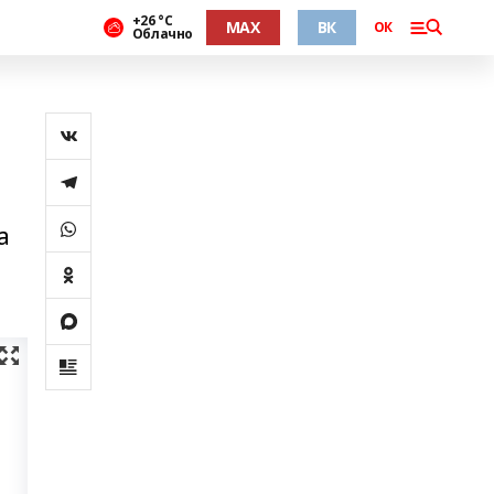
+26 °С
MAX
ВК
ОК
Облачно
а