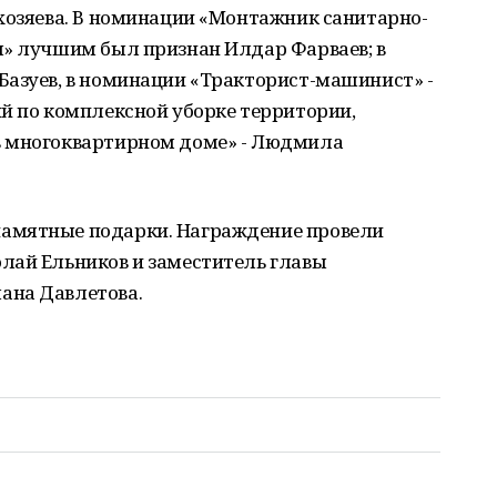
хозяева. В номинации «Монтажник санитарно-
я» лучшим был признан Илдар Фарваев; в
Базуев, в номинации «Тракторист-машинист» -
й по комплексной уборке территории,
в многоквартирном доме» - Людмила
амятные подарки. Награждение провели
лай Ельников и заместитель главы
ана Давлетова.