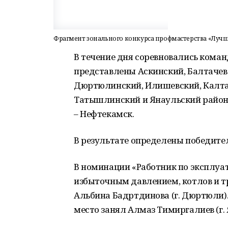
Фрагмент зонального конкурса профмастерства «Лучши
В течение дня соревновались кома
представлены Аскинский, Балтачевс
Дюртюлинский, Илишевский, Калта
Татышлинский и Янаульский районы
– Нефтекамск.
В результате определены победите
В номинации «Работник по эксплуа
избыточным давлением, котлов и т
Альбина Бадртдинова (г. Дюртюли).
место занял Алмаз Тимиргалиев (г. 