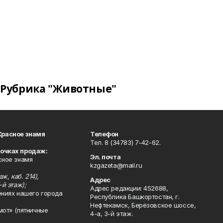
Рубрика "Животные"
Красное знамя
Телефон
Тел. 8 (34783) 7-42-62.
точках продаж:
Эл. почта
сное знамя
kzgazeta@mail.ru
ж, каб. 214),
Адрес
-й этаж);
Адрес редакции: 452688,
ениях нашего города
Республика Башкортостан, г.
Нефтекамск, Берёзовское шоссе,
мот» (пятничные
4-а, 3-й этаж.