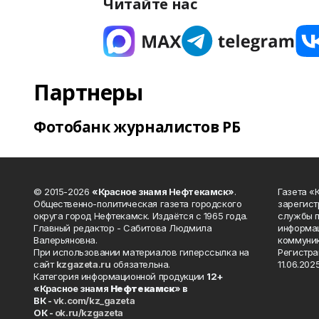
Читайте нас
Партнеры
Фотобанк журналистов РБ
© 2015-2026
«Красное знамя Нефтекамск»
.
Газета 
Общественно-политическая газета городского
зарегист
округа город Нефтекамск. Издаётся с 1965 года.
службы п
Главный редактор - Сабитова Людмила
информац
Валерьяновна.
коммуник
При использовании материалов гиперссылка на
Регистра
сайт
kzgazeta.ru
обязательна.
11.06.2025
Категория информационной продукции
12+
«Красное знамя
Нефтекамск
» в
ВК -
vk.com/kz_gazeta
ОК -
ok.ru/kzgazeta