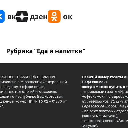
Рубрика "Еда и напитки"
«КРАСНОЕ ЗНАМЯ НЕФТЕКАМСК»
Свежий номер газеты «
рирована в Управлении Федеральной
Нефтекамск»
о надзору в сфере связи,
всегда можно купить в 
ионных технологий и массовых
- в редакции газеты «Кра
аций по Республике Башкортостан.
Нефтекамск» по адресам:
ционный номер ПИ № ТУ 02 - 01880 от
ул. Нефтяников, 22 (2-й эта
 г.
Берёзовское шоссе, 4-а (1
- во всех почтовых отдел
(пятничные выпуски);
- в сети магазинов «Беге
выпуски):