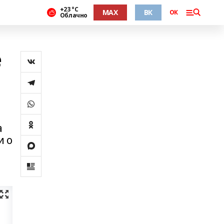
+23 °С
MAX
ВК
ОК
Облачно
е
а
и о