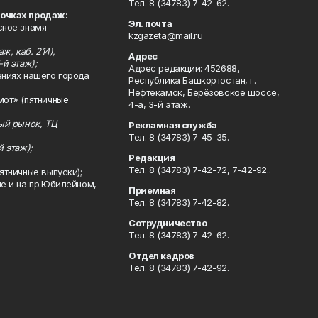
Тел. 8 (34783) 7-42-62.
точках продаж:
Эл. почта
сное знамя
kzgazeta@mail.ru
ж, каб. 214),
Адрес
-й этаж);
Адрес редакции: 452688,
ениях нашего города
Республика Башкортостан, г.
Нефтекамск, Берёзовское шоссе,
мот» (пятничные
4-а, 3-й этаж.
ный рынок, ТЦ
Рекламная служба
Тел. 8 (34783) 7-45-35.
й этаж);
Редакция
Тел. 8 (34783) 7-42-72, 7-42-92..
ятничные выпуски);
ле и на пр.Юбилейном,
Приемная
Тел. 8 (34783) 7-42-82.
Сотрудничество
Тел. 8 (34783) 7-42-62.
Отдел кадров
Тел. 8 (34783) 7-42-92.