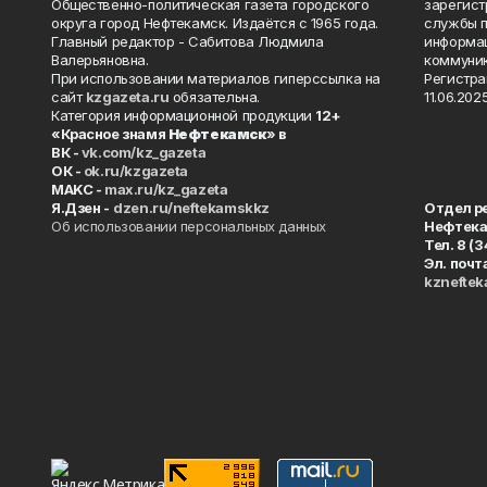
Общественно-политическая газета городского
зарегист
округа город Нефтекамск. Издаётся с 1965 года.
службы п
Главный редактор - Сабитова Людмила
информац
Валерьяновна.
коммуник
При использовании материалов гиперссылка на
Регистра
сайт
kzgazeta.ru
обязательна.
11.06.2025
Категория информационной продукции
12+
«Красное знамя
Нефтекамск
» в
ВК -
vk.com/kz_gazeta
ОК -
ok.ru/kzgazeta
MAKC -
max.ru/kz_gazeta
Я.Дзен -
dzen.ru/neftekamskkz
Отдел р
Об использовании персональных данных
Нефтек
Тел. 8 (
Эл. почт
kznefte