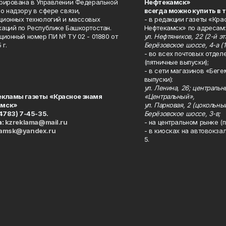
рирована в Управлении Федеральной
Нефтекамск»
о надзору в сфере связи,
всегда можно купить в 
ионных технологий и массовых
- в редакции газеты «Кра
аций по Республике Башкортостан.
Нефтекамск» по адресам:
ционный номер ПИ № ТУ 02 - 01880 от
ул. Нефтяников, 22 (2-й эта
 г.
Берёзовское шоссе, 4-а (1
- во всех почтовых отдел
(пятничные выпуски);
- в сети магазинов «Беге
выпуски):
ул. Ленина, 26; централь
екламы газеты «Красное знамя
«Центральный»,
амск»
ул. Парковая, 2 (цокольны
34783) 7-45-35.
Берёзовское шоссе, 3-в;
а:
kzreklama@mail.ru
- на центральном рынке (п
kamsk@yandex.ru
- в киосках на автовокза
5.