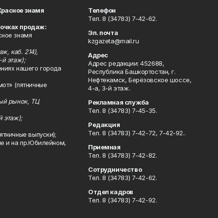
Красное знамя
Телефон
Тел. 8 (34783) 7-42-62.
точках продаж:
Эл. почта
сное знамя
kzgazeta@mail.ru
ж, каб. 214),
Адрес
-й этаж);
Адрес редакции: 452688,
ениях нашего города
Республика Башкортостан, г.
Нефтекамск, Берёзовское шоссе,
мот» (пятничные
4-а, 3-й этаж.
ный рынок, ТЦ
Рекламная служба
Тел. 8 (34783) 7-45-35.
й этаж);
Редакция
Тел. 8 (34783) 7-42-72, 7-42-92..
ятничные выпуски);
ле и на пр.Юбилейном,
Приемная
Тел. 8 (34783) 7-42-82.
Сотрудничество
Тел. 8 (34783) 7-42-62.
Отдел кадров
Тел. 8 (34783) 7-42-92.