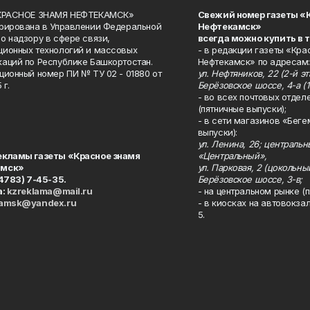
«КРАСНОЕ ЗНАМЯ НЕФТЕКАМСК»
Свежий номер газеты «
рирована в Управлении Федеральной
Нефтекамск»
о надзору в сфере связи,
всегда можно купить в 
ионных технологий и массовых
- в редакции газеты «Кра
аций по Республике Башкортостан.
Нефтекамск» по адресам:
ционный номер ПИ № ТУ 02 - 01880 от
ул. Нефтяников, 22 (2-й эта
 г.
Берёзовское шоссе, 4-а (1
- во всех почтовых отдел
(пятничные выпуски);
- в сети магазинов «Беге
выпуски):
ул. Ленина, 26; централь
екламы газеты «Красное знамя
«Центральный»,
амск»
ул. Парковая, 2 (цокольны
34783) 7-45-35.
Берёзовское шоссе, 3-в;
а:
kzreklama@mail.ru
- на центральном рынке (п
kamsk@yandex.ru
- в киосках на автовокза
5.