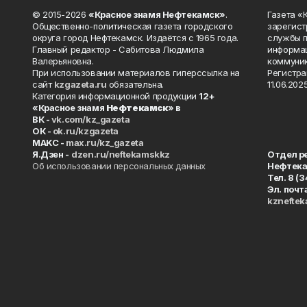
© 2015-2026
«Красное знамя Нефтекамск»
.
Газета 
Общественно-политическая газета городского
зарегист
округа город Нефтекамск. Издаётся с 1965 года.
службы п
Главный редактор - Сабитова Людмила
информац
Валерьяновна.
коммуник
При использовании материалов гиперссылка на
Регистра
сайт
kzgazeta.ru
обязательна.
11.06.2025
Категория информационной продукции
12+
«Красное знамя
Нефтекамск
» в
ВК -
vk.com/kz_gazeta
ОК -
ok.ru/kzgazeta
MAKC -
max.ru/kz_gazeta
Я.Дзен -
dzen.ru/neftekamskkz
Отдел р
Об использовании персональных данных
Нефтек
Тел. 8 (
Эл. почт
kznefte