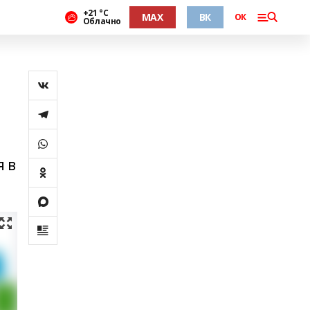
+21 °С
MAX
ВК
ОК
Облачно
я в