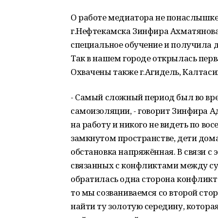
О работе медиатора не понаслышке
г.Нефтекамска Зинфира Ахматянова
специальное обучение и получила
Так в нашем городе открылась перв
Охвачены также г.Агидель, Калтас
- Самый сложный период был во вре
самоизоляции, - говорит Зинфира А
на работу и никого не видеть по во
замкнутом пространстве, дети дома
обстановка напряжённая. В связи с
связанных с конфликтами между су
обратилась одна сторона конфликт
то мы созваниваемся со второй сто
найти ту золотую середину, котора