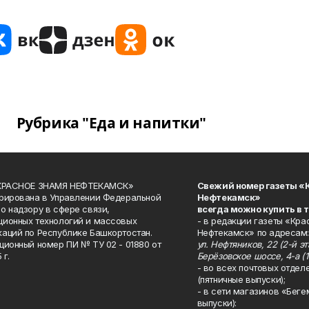
Рубрика "Еда и напитки"
«КРАСНОЕ ЗНАМЯ НЕФТЕКАМСК»
Свежий номер газеты «
рирована в Управлении Федеральной
Нефтекамск»
о надзору в сфере связи,
всегда можно купить в 
ионных технологий и массовых
- в редакции газеты «Кра
аций по Республике Башкортостан.
Нефтекамск» по адресам:
ционный номер ПИ № ТУ 02 - 01880 от
ул. Нефтяников, 22 (2-й эта
 г.
Берёзовское шоссе, 4-а (1
- во всех почтовых отдел
(пятничные выпуски);
- в сети магазинов «Беге
выпуски):