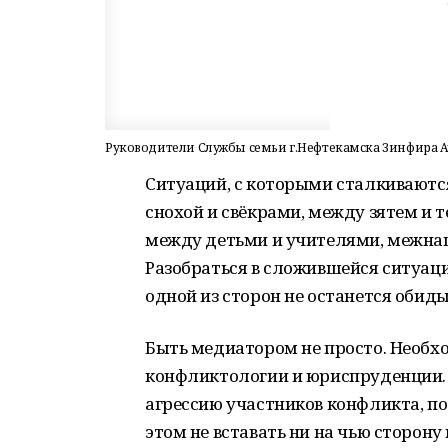
Руководители Службы семьи г.Нефтекамска Зинфира Ах
Ситуаций, с которыми сталкиваютс
снохой и свёкрами, между зятем и 
между детьми и учителями, межна
Разобраться в сложившейся ситуаци
одной из сторон не останется обид
Быть медиатором не просто. Необх
конфликтологии и юриспруденции. 
агрессию участников конфликта, по
этом не вставать ни на чью сторону 