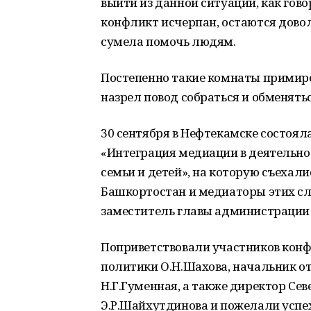
выйти из данной ситуации, как гов
конфликт исчерпан, остаются довол
сумела помочь людям.
Постепенно такие комнаты примире
назрел повод собраться и обменять
30 сентября в Нефтекамске состоя
«Интеграция медиации в деятельно
семьи и детей», на которую съехал
Башкортостан и медиаторы этих с
заместитель главы администрации 
Поприветствовали участников кон
политики О.Н.Шахова, начальник от
Н.Г.Гуменная, а также директор Се
Э.Р.Шайхутдинова и пожелали успе