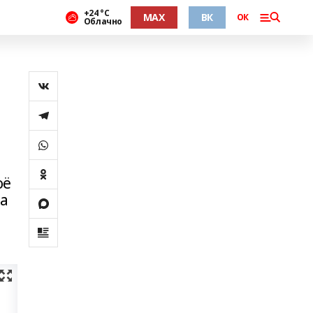
+24 °С
MAX
ВК
ОК
Облачно
оё
га