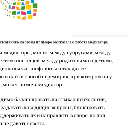
матянова на своём примере рассказала о работе медиатора
я медиаторы, много: между супругами, между
тестем или тёщей, между родителями и детьми,
циональные конфликты и так далее.
и и найти способ перемирия, при котором ни у
ы, может помочь медиатор.
одимо балансировать на стыках психологии,
Задавать наводящие вопросы, блокировать
ддерживать их и направлять в споре, но при
и не давать советы.