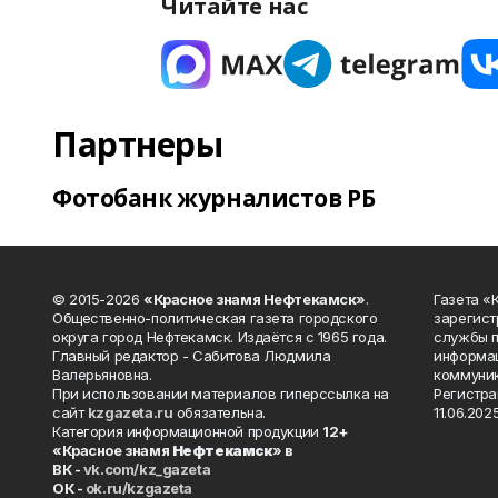
Читайте нас
Партнеры
Фотобанк журналистов РБ
© 2015-2026
«Красное знамя Нефтекамск»
.
Газета 
Общественно-политическая газета городского
зарегист
округа город Нефтекамск. Издаётся с 1965 года.
службы п
Главный редактор - Сабитова Людмила
информац
Валерьяновна.
коммуник
При использовании материалов гиперссылка на
Регистра
сайт
kzgazeta.ru
обязательна.
11.06.2025
Категория информационной продукции
12+
«Красное знамя
Нефтекамск
» в
ВК -
vk.com/kz_gazeta
ОК -
ok.ru/kzgazeta