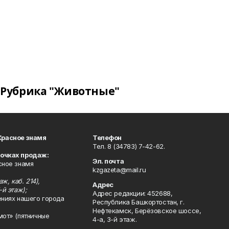
Рубрика "Животные"
Красное знамя
Телефон
Тел. 8 (34783) 7-42-62.
точках продаж:
Эл. почта
сное знамя
kzgazeta@mail.ru
ж, каб. 214),
Адрес
-й этаж);
Адрес редакции: 452688,
ениях нашего города
Республика Башкортостан, г.
Нефтекамск, Берёзовское шоссе,
мот» (пятничные
4-а, 3-й этаж.