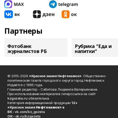
Партнеры
Фотобанк
Рубрика "Еда и
журналистов РБ
напитки"
© 2015-2026
«Красное знамя Нефтекамск»
. Общественно-
политическая газета городского округа город Нефтекамск.
Издаётся с 1965 года.
Главный редактор - Сабитова Людмила Валерьяновна.
При использовании материалов гиперссылка на сайт
kzgazeta.ru
обязательна.
Категория информационной продукции
12+
«Красное знамя
Нефтекамск
» в
ВК -
vk.com/kz_gazeta
ОК -
ok.ru/kzgazeta