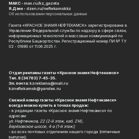
MAKC -
max.ru/kz_gazeta
Я.Дзен -
dzen.ru/neftekamskkz
Об использовании персональных данных
Газета «КРАСНОЕ ЗНАМЯ НЕФТЕКАМСК» зарегистрирована в
Управлении Федеральной службы по надзору в сфере связи,
информационных технологий и массовых коммуникаций по
Республике Башкортостан. Регистрационный номер ПИ № ТУ
02 - 01880 от 11.06.2025 г.
Отдел рекламы газеты «Красное знамя Нефтекамск»
Тел. 8 (34783) 7-45-35.
Эл. почта:
kzreklama@mail.ru
kzneftekamsk@yandex.ru
Свежий номер газеты «Красное знамя Нефтекамск»
всегда можно купить в точках продаж:
- в редакции газеты «Красное знамя Нефтекамск» по
адресам:
ул. Нефтяников, 22 (2-й этаж, каб. 214),
Берёзовское шоссе, 4-а (1-й этаж);
- во всех почтовых отделениях нашего города (пятничные
выпуски);