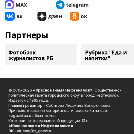
Партнеры
Фотобанк
Рубрика "Еда и
журналистов РБ
напитки"
© 2015-2026
«Красное знамя Нефтекамск»
. Общественно-
политическая газета городского округа город Нефтекамск.
Издаётся с 1965 года.
Главный редактор - Сабитова Людмила Валерьяновна.
При использовании материалов гиперссылка на сайт
kzgazeta.ru
обязательна.
Категория информационной продукции
12+
«Красное знамя
Нефтекамск
» в
ВК -
vk.com/kz_gazeta