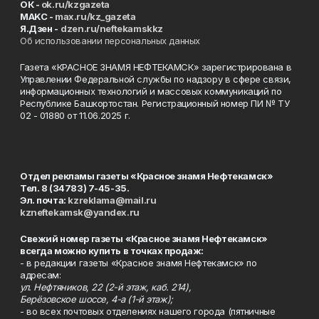
ОК -
ok.ru/kzgazeta
MAKC -
max.ru/kz_gazeta
Я.Дзен -
dzen.ru/neftekamskkz
Об использовании персональных данных
Газета «КРАСНОЕ ЗНАМЯ НЕФТЕКАМСК» зарегистрирована в
Управлении Федеральной службы по надзору в сфере связи,
информационных технологий и массовых коммуникаций по
Республике Башкортостан. Регистрационный номер ПИ № ТУ
02 - 01880 от 11.06.2025 г.
Отдел рекламы газеты «Красное знамя Нефтекамск»
Тел. 8 (34783) 7-45-35.
Эл. почта:
kzreklama@mail.ru
kzneftekamsk@yandex.ru
Свежий номер газеты «Красное знамя Нефтекамск»
всегда можно купить в точках продаж:
- в редакции газеты «Красное знамя Нефтекамск» по
адресам:
ул. Нефтяников, 22 (2-й этаж, каб. 214),
Берёзовское шоссе, 4-а (1-й этаж);
- во всех почтовых отделениях нашего города (пятничные