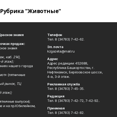
Рубрика "Животные"
Красное знамя
Телефон
Тел. 8 (34783) 7-42-62.
точках продаж:
Эл. почта
сное знамя
kzgazeta@mail.ru
ж, каб. 214),
Адрес
-й этаж);
Адрес редакции: 452688,
ениях нашего города
Республика Башкортостан, г.
Нефтекамск, Берёзовское шоссе,
мот» (пятничные
4-а, 3-й этаж.
ный рынок, ТЦ
Рекламная служба
Тел. 8 (34783) 7-45-35.
й этаж);
Редакция
Тел. 8 (34783) 7-42-72, 7-42-92..
ятничные выпуски);
ле и на пр.Юбилейном,
Приемная
Тел. 8 (34783) 7-42-82.