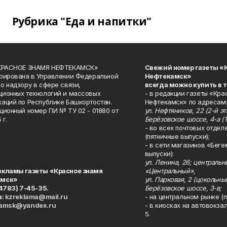
Рубрика "Еда и напитки"
«КРАСНОЕ ЗНАМЯ НЕФТЕКАМСК»
Свежий номер газеты «
рирована в Управлении Федеральной
Нефтекамск»
о надзору в сфере связи,
всегда можно купить в 
ионных технологий и массовых
- в редакции газеты «Кра
аций по Республике Башкортостан.
Нефтекамск» по адресам:
ционный номер ПИ № ТУ 02 - 01880 от
ул. Нефтяников, 22 (2-й эта
 г.
Берёзовское шоссе, 4-а (1
- во всех почтовых отдел
(пятничные выпуски);
- в сети магазинов «Беге
выпуски):
ул. Ленина, 26; централь
екламы газеты «Красное знамя
«Центральный»,
амск»
ул. Парковая, 2 (цокольны
34783) 7-45-35.
Берёзовское шоссе, 3-в;
а:
kzreklama@mail.ru
- на центральном рынке (п
kamsk@yandex.ru
- в киосках на автовокза
5.