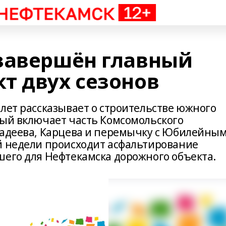
завершён главный
т двух сезонов
лет рассказывает о строительстве южного
рый включает часть Комсомольского
мадеева, Карцева и перемычку с Юбилейны
й недели происходит асфальтирование
шего для Нефтекамска дорожного объекта.