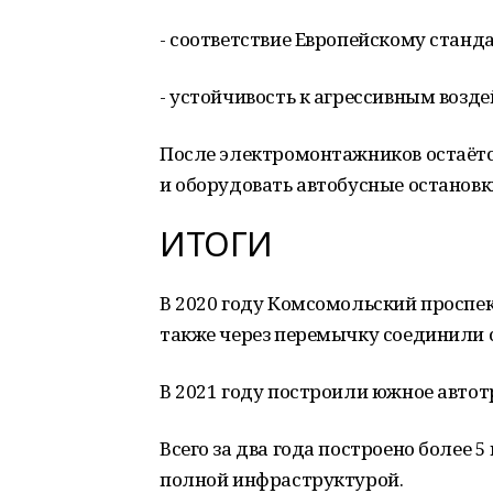
- соответствие Европейскому станд
- устойчивость к агрессивным возде
После электромонтажников остаётс
и оборудовать автобусные остановк
ИТОГИ
В 2020 году Комсомольский проспект
также через перемычку соединили с
В 2021 году построили южное автот
Всего за два года построено более
полной инфраструктурой.