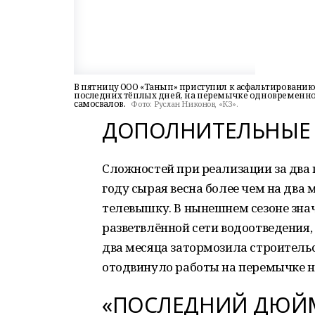
В пятницу ООО «Танып» приступил к асфальтированию 
последних тёплых дней, на перемычке одновременно 
самосвалов.
Фото:
Руслан Никонов, «КЗ».
ДОПОЛНИТЕЛЬНЫЕ
Сложностей при реализации за два г
году сырая весна более чем на два
телевышку. В нынешнем сезоне зна
разветвлённой сети водоотведения
два месяца затормозила строитель
отодвинуло работы на перемычке н
«ПОСЛЕДНИЙ ДЮЙМ