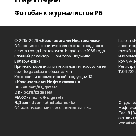
Фотобанк журналистов РБ
© 2015-2026
«Красное знамя Нефтекамск»
.
Газета 
Общественно-политическая газета городского
зарегист
округа город Нефтекамск. Издаётся с 1965 года.
службы п
Главный редактор - Сабитова Людмила
информац
Валерьяновна.
коммуник
При использовании материалов гиперссылка на
Регистра
сайт
kzgazeta.ru
обязательна.
11.06.2025
Категория информационной продукции
12+
«Красное знамя
Нефтекамск
» в
ВК -
vk.com/kz_gazeta
ОК -
ok.ru/kzgazeta
MAKC -
max.ru/kz_gazeta
Я.Дзен -
dzen.ru/neftekamskkz
Отдел р
Об использовании персональных данных
Нефтек
Тел. 8 (
Эл. почт
kznefte