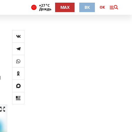
+27 °С
MAX
ВК
ОК
Дождь
м