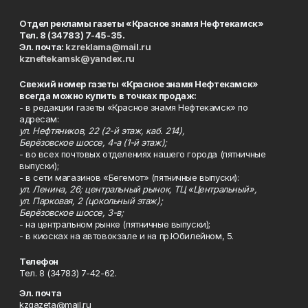
Отдел рекламы газеты «Красное знамя Нефтекамск»
Тел. 8 (34783) 7-45-35.
Эл. почта:
kzreklama@mail.ru
kzneftekamsk@yandex.ru
Свежий номер газеты «Красное знамя Нефтекамск»
всегда можно купить в точках продаж:
- в редакции газеты «Красное знамя Нефтекамск» по
адресам:
ул. Нефтяников, 22 (2-й этаж, каб. 214),
Берёзовское шоссе, 4-а (1-й этаж);
- во всех почтовых отделениях нашего города (пятничные
выпуски);
- в сети магазинов «Бегемот» (пятничные выпуски):
ул. Ленина, 26; центральный рынок, ТЦ «Центральный»,
ул. Парковая, 2 (цокольный этаж);
Берёзовское шоссе, 3-в;
- на центральном рынке (пятничные выпуски);
- в киосках на автовокзале и на пр.Юбилейном, 5.
Телефон
Тел. 8 (34783) 7-42-62.
Эл. почта
kzgazeta@mail.ru