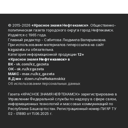
© 2015-2026
«Красное знамя Нефтекамск»
. Общественно-
политическая газета городского округа город Нефтекамск.
Издаётся с 1965 года.
Главный редактор - Сабитова Людмила Валерьяновна.
При использовании материалов гиперссылка на сайт
kzgazeta.ru
обязательна.
Категория информационной продукции
12+
«Красное знамя
Нефтекамск
» в
ВК -
vk.com/kz_gazeta
ОК -
ok.ru/kzgazeta
MAKC -
max.ru/kz_gazeta
Я.Дзен -
dzen.ru/neftekamskkz
Об использовании персональных данных
Газета «КРАСНОЕ ЗНАМЯ НЕФТЕКАМСК» зарегистрирована в
Управлении Федеральной службы по надзору в сфере связи,
информационных технологий и массовых коммуникаций по
Республике Башкортостан. Регистрационный номер ПИ № ТУ
02 - 01880 от 11.06.2025 г.