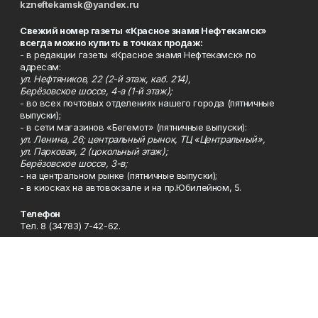
kzneftekamsk@yandex.ru
Свежий номер газеты «Красное знамя Нефтекамск»
всегда можно купить в точках продаж:
- в редакции газеты «Красное знамя Нефтекамск» по
адресам:
ул. Нефтяников, 22 (2-й этаж, каб. 214),
Берёзовское шоссе, 4-а (1-й этаж);
- во всех почтовых отделениях нашего города (пятничные
выпуски);
- в сети магазинов «Бегемот» (пятничные выпуски):
ул. Ленина, 26; центральный рынок, ТЦ «Центральный»,
ул. Парковая, 2 (цокольный этаж);
Берёзовское шоссе, 3-в;
- на центральном рынке (пятничные выпуски);
- в киосках на автовокзале и на пр.Юбилейном, 5.
Телефон
Тел. 8 (34783) 7-42-62.
Эл. почта
kzgazeta@mail.ru
Адрес
Адрес редакции: 452688, Республика Башкортостан, г.
Нефтекамск, Берёзовское шоссе, 4-а, 3-й этаж.