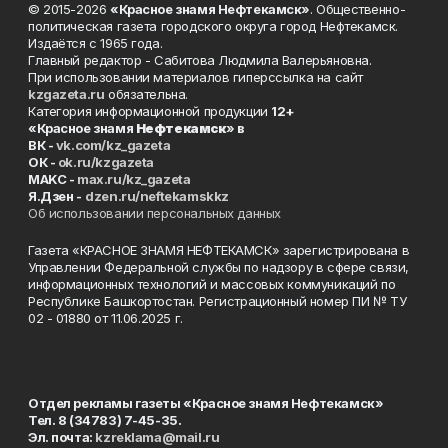
© 2015-2026
«Красное знамя Нефтекамск»
. Общественно-
политическая газета городского округа город Нефтекамск.
Издаётся с 1965 года.
Главный редактор - Сабитова Людмила Валерьяновна.
При использовании материалов гиперссылка на сайт
kzgazeta.ru
обязательна.
Категория информационной продукции
12+
«Красное знамя
Нефтекамск
» в
ВК -
vk.com/kz_gazeta
ОК -
ok.ru/kzgazeta
MAKC -
max.ru/kz_gazeta
Я.Дзен -
dzen.ru/neftekamskkz
Об использовании персональных данных
Газета «КРАСНОЕ ЗНАМЯ НЕФТЕКАМСК» зарегистрирована в
Управлении Федеральной службы по надзору в сфере связи,
информационных технологий и массовых коммуникаций по
Республике Башкортостан. Регистрационный номер ПИ № ТУ
02 - 01880 от 11.06.2025 г.
Отдел рекламы газеты «Красное знамя Нефтекамск»
Тел. 8 (34783) 7-45-35.
Эл. почта:
kzreklama@mail.ru