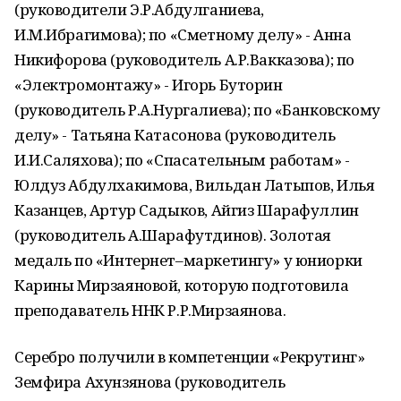
(руководители Э.Р.Абдулганиева,
И.М.Ибрагимова); по «Сметному делу» - Анна
Никифорова (руководитель А.Р.Вакказова); по
«Электромонтажу» - Игорь Буторин
(руководитель Р.А.Нургалиева); по «Банковскому
делу» - Татьяна Катасонова (руководитель
И.И.Саляхова); по «Спасательным работам» -
Юлдуз Абдулхакимова, Вильдан Латыпов, Илья
Казанцев, Артур Садыков, Айгиз Шарафуллин
(руководитель А.Шарафутдинов). Золотая
медаль по «Интернет–маркетингу» у юниорки
Карины Мирзаяновой, которую подготовила
преподаватель ННК Р.Р.Мирзаянова.
Серебро получили в компетенции «Рекрутинг»
Земфира Ахунзянова (руководитель