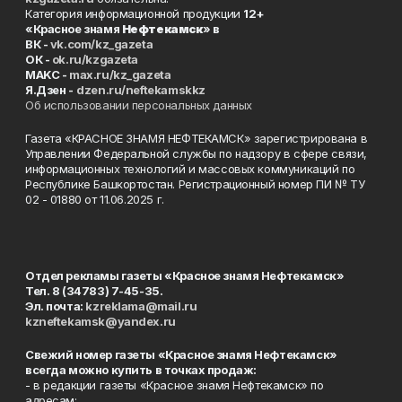
Категория информационной продукции
12+
«Красное знамя
Нефтекамск
» в
ВК -
vk.com/kz_gazeta
ОК -
ok.ru/kzgazeta
MAKC -
max.ru/kz_gazeta
Я.Дзен -
dzen.ru/neftekamskkz
Об использовании персональных данных
Газета «КРАСНОЕ ЗНАМЯ НЕФТЕКАМСК» зарегистрирована в
Управлении Федеральной службы по надзору в сфере связи,
информационных технологий и массовых коммуникаций по
Республике Башкортостан. Регистрационный номер ПИ № ТУ
02 - 01880 от 11.06.2025 г.
Отдел рекламы газеты «Красное знамя Нефтекамск»
Тел. 8 (34783) 7-45-35.
Эл. почта:
kzreklama@mail.ru
kzneftekamsk@yandex.ru
Свежий номер газеты «Красное знамя Нефтекамск»
всегда можно купить в точках продаж:
- в редакции газеты «Красное знамя Нефтекамск» по
адресам: