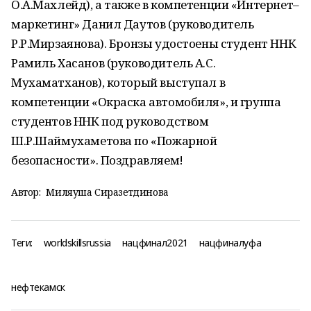
О.А.Махлейд), а также в компетенции «Интернет–
маркетинг» Данил Даутов (руководитель
Р.Р.Мирзаянова). Бронзы удостоены студент ННК
Рамиль Хасанов (руководитель А.С.
Мухаматханов), который выступал в
компетенции «Окраска автомобиля», и группа
студентов ННК под руководством
Ш.Р.Шаймухаметова по «Пожарной
безопасности». Поздравляем!
Автор:
Миляуша Сиразетдинова
Теги:
worldskillsrussia
нацфинал2021
нацфиналуфа
нефтекамск