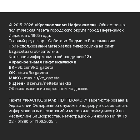
© 2015-2026
«Красное знамя Нефтекамск»
. Общественно-
политическая газета городского округа город Нефтекамск.
Издаётся с 1965 года.
Главный редактор - Сабитова Людмила Валерьяновна.
При использовании материалов гиперссылка на сайт
kzgazeta.ru
обязательна.
Категория информационной продукции
12+
«Красное знамя
Нефтекамск
» в
ВК -
vk.com/kz_gazeta
ОК -
ok.ru/kzgazeta
MAKC -
max.ru/kz_gazeta
Я.Дзен -
dzen.ru/neftekamskkz
Об использовании персональных данных
Газета «КРАСНОЕ ЗНАМЯ НЕФТЕКАМСК» зарегистрирована в
Управлении Федеральной службы по надзору в сфере связи,
информационных технологий и массовых коммуникаций по
Республике Башкортостан. Регистрационный номер ПИ № ТУ
02 - 01880 от 11.06.2025 г.