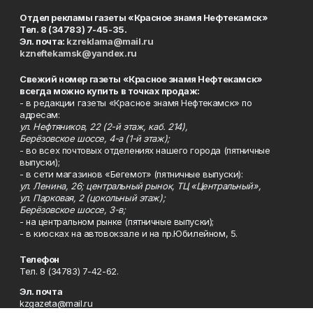
Отдел рекламы газеты «Красное знамя Нефтекамск»
Тел. 8 (34783) 7-45-35.
Эл. почта:
kzreklama@mail.ru
kzneftekamsk@yandex.ru
Свежий номер газеты «Красное знамя Нефтекамск»
всегда можно купить в точках продаж:
- в редакции газеты «Красное знамя Нефтекамск» по
адресам:
ул. Нефтяников, 22 (2-й этаж, каб. 214),
Берёзовское шоссе, 4-а (1-й этаж);
- во всех почтовых отделениях нашего города (пятничные
выпуски);
- в сети магазинов «Бегемот» (пятничные выпуски):
ул. Ленина, 26; центральный рынок, ТЦ «Центральный»,
ул. Парковая, 2 (цокольный этаж);
Берёзовское шоссе, 3-в;
- на центральном рынке (пятничные выпуски);
- в киосках на автовокзале и на пр.Юбилейном, 5.
Телефон
Тел. 8 (34783) 7-42-62.
Эл. почта
kzgazeta@mail.ru