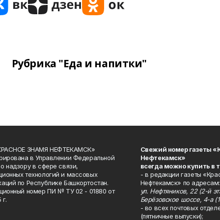
Рубрика "Еда и напитки"
«КРАСНОЕ ЗНАМЯ НЕФТЕКАМСК»
Свежий номер газеты «
рирована в Управлении Федеральной
Нефтекамск»
о надзору в сфере связи,
всегда можно купить в 
ионных технологий и массовых
- в редакции газеты «Кра
аций по Республике Башкортостан.
Нефтекамск» по адресам:
ционный номер ПИ № ТУ 02 - 01880 от
ул. Нефтяников, 22 (2-й эта
 г.
Берёзовское шоссе, 4-а (1
- во всех почтовых отдел
(пятничные выпуски);