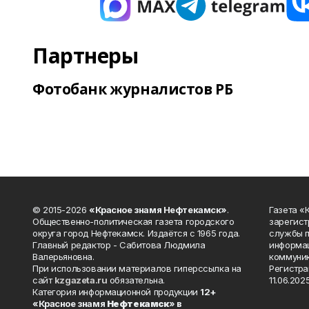
Партнеры
Фотобанк журналистов РБ
© 2015-2026
«Красное знамя Нефтекамск»
.
Газета 
Общественно-политическая газета городского
зарегист
округа город Нефтекамск. Издаётся с 1965 года.
службы п
Главный редактор - Сабитова Людмила
информац
Валерьяновна.
коммуник
При использовании материалов гиперссылка на
Регистра
сайт
kzgazeta.ru
обязательна.
11.06.2025
Категория информационной продукции
12+
«Красное знамя
Нефтекамск
» в