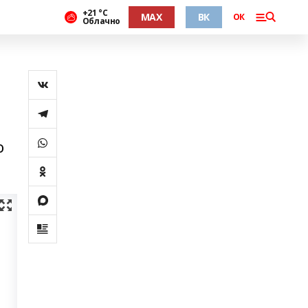
+21 °С
MAX
ВК
ОК
Облачно
о