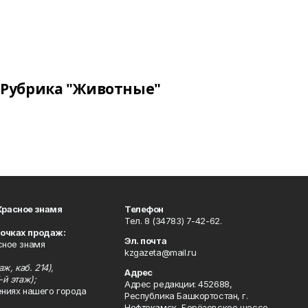
Рубрика "Животные"
Красное знамя
Телефон
Тел. 8 (34783) 7-42-62.
точках продаж:
Эл. почта
сное знамя
kzgazeta@mail.ru
ж, каб. 214),
Адрес
-й этаж);
Адрес редакции: 452688,
ениях нашего города
Республика Башкортостан, г.
Нефтекамск, Берёзовское шоссе,