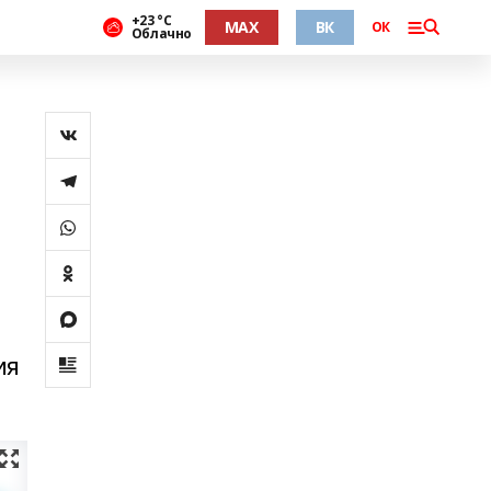
+23 °С
MAX
ВК
ОК
Облачно
ия