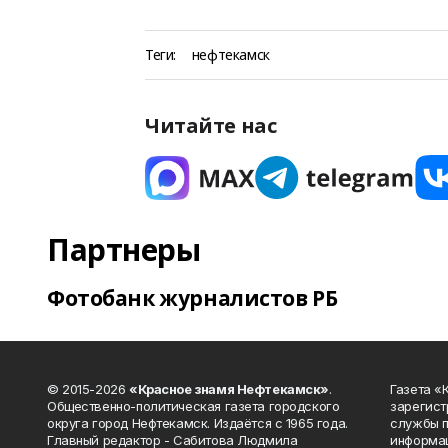
Теги:
нефтекамск
Читайте нас
Партнеры
Фотобанк журналистов РБ
© 2015-2026
«Красное знамя Нефтекамск»
.
Газета 
Общественно-политическая газета городского
зарегист
округа город Нефтекамск. Издаётся с 1965 года.
службы п
Главный редактор - Сабитова Людмила
информац