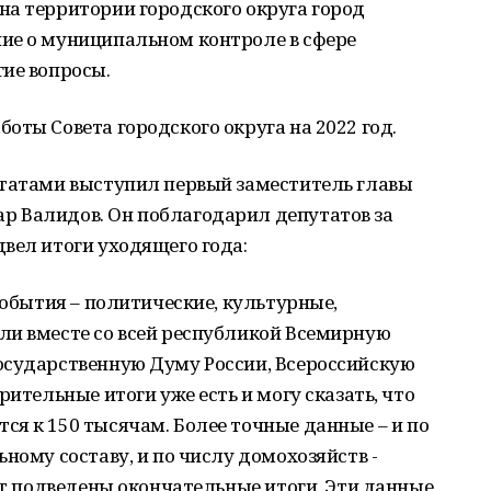
на территории городского округа город
ие о муниципальном контроле в сфере
ие вопросы.
оты Совета городского округа на 2022 год.
утатами выступил первый заместитель главы
 Валидов. Он поблагодарил депутатов за
вел итоги уходящего года:
события – политические, культурные,
ли вместе со всей республикой Всемирную
осударственную Думу России, Всероссийскую
рительные итоги уже есть и могу сказать, что
я к 150 тысячам. Более точные данные – и по
ному составу, и по числу домохозяйств -
дут подведены окончательные итоги. Эти данные