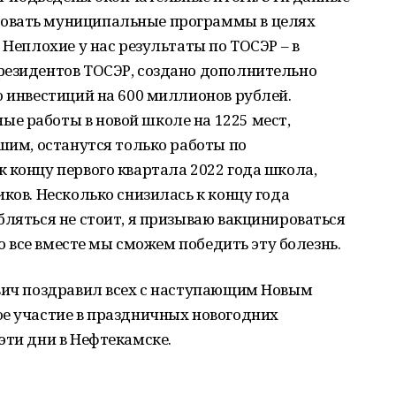
овать муниципальные программы в целях
 Неплохие у нас результаты по ТОСЭР – в
резидентов ТОСЭР, создано дополнительно
о инвестиций на 600 миллионов рублей.
е работы в новой школе на 1225 мест,
ршим, останутся только работы по
 концу первого квартала 2022 года школа,
ков. Несколько снизилась к концу года
бляться не стоит, я призываю вакцинироваться
ко все вместе мы сможем победить эту болезнь.
евич поздравил всех с наступающим Новым
ое участие в праздничных новогодних
эти дни в Нефтекамске.