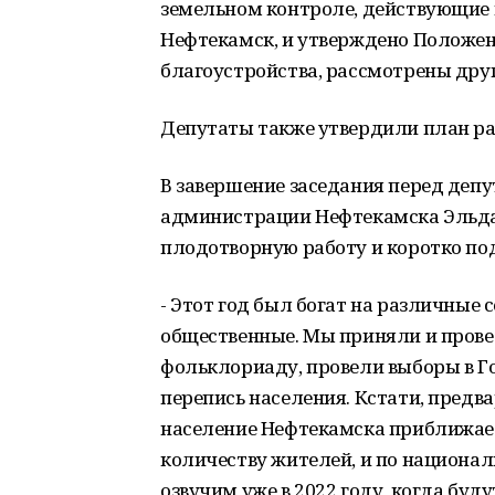
земельном контроле, действующие 
Нефтекамск, и утверждено Положен
благоустройства, рассмотрены друг
Депутаты также утвердили план раб
В завершение заседания перед деп
администрации Нефтекамска Эльдар
плодотворную работу и коротко под
- Этот год был богат на различные 
общественные. Мы приняли и прове
фольклориаду, провели выборы в Г
перепись населения. Кстати, предва
население Нефтекамска приближаетс
количеству жителей, и по националь
озвучим уже в 2022 году, когда бу