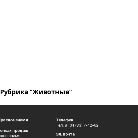
Рубрика "Животные"
Красное знамя
Телефон
Тел. 8 (34783) 7-42-62.
точках продаж:
Эл. почта
сное знамя