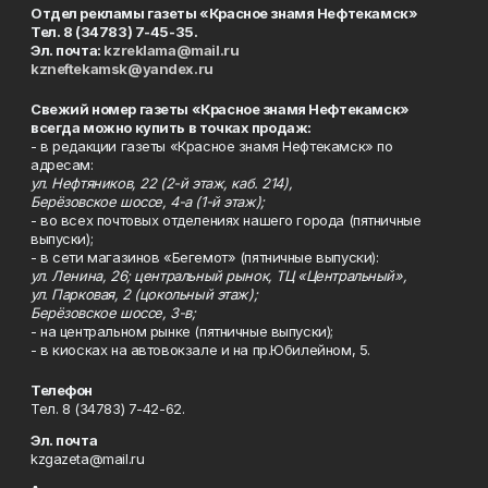
Отдел рекламы газеты «Красное знамя Нефтекамск»
Тел. 8 (34783) 7-45-35.
Эл. почта:
kzreklama@mail.ru
kzneftekamsk@yandex.ru
Свежий номер газеты «Красное знамя Нефтекамск»
всегда можно купить в точках продаж:
- в редакции газеты «Красное знамя Нефтекамск» по
адресам:
ул. Нефтяников, 22 (2-й этаж, каб. 214),
Берёзовское шоссе, 4-а (1-й этаж);
- во всех почтовых отделениях нашего города (пятничные
выпуски);
- в сети магазинов «Бегемот» (пятничные выпуски):
ул. Ленина, 26; центральный рынок, ТЦ «Центральный»,
ул. Парковая, 2 (цокольный этаж);
Берёзовское шоссе, 3-в;
- на центральном рынке (пятничные выпуски);
- в киосках на автовокзале и на пр.Юбилейном, 5.
Телефон
Тел. 8 (34783) 7-42-62.
Эл. почта
kzgazeta@mail.ru