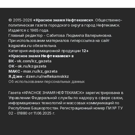
© 2015-2026
«Красное знамя Нефтекамск»
. Общественно-
политическая газета городского округа город Нефтекамск.
Издаётся с 1965 года.
Главный редактор - Сабитова Людмила Валерьяновна.
При использовании материалов гиперссылка на сайт
kzgazeta.ru
обязательна.
Категория информационной продукции
12+
«Красное знамя
Нефтекамск
» в
ВК -
vk.com/kz_gazeta
ОК -
ok.ru/kzgazeta
MAKC -
max.ru/kz_gazeta
Я.Дзен -
dzen.ru/neftekamskkz
Об использовании персональных данных
Газета «КРАСНОЕ ЗНАМЯ НЕФТЕКАМСК» зарегистрирована в
Управлении Федеральной службы по надзору в сфере связи,
информационных технологий и массовых коммуникаций по
Республике Башкортостан. Регистрационный номер ПИ № ТУ
02 - 01880 от 11.06.2025 г.