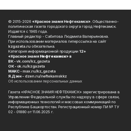
© 2015-2026
«Красное знамя Нефтекамск»
. Общественно-
политическая газета городского округа город Нефтекамск.
Издаётся с 1965 года.
Главный редактор - Сабитова Людмила Валерьяновна.
При использовании материалов гиперссылка на сайт
kzgazeta.ru
обязательна.
Категория информационной продукции
12+
«Красное знамя
Нефтекамск
» в
ВК -
vk.com/kz_gazeta
ОК -
ok.ru/kzgazeta
MAKC -
max.ru/kz_gazeta
Я.Дзен -
dzen.ru/neftekamskkz
Об использовании персональных данных
Газета «КРАСНОЕ ЗНАМЯ НЕФТЕКАМСК» зарегистрирована в
Управлении Федеральной службы по надзору в сфере связи,
информационных технологий и массовых коммуникаций по
Республике Башкортостан. Регистрационный номер ПИ № ТУ
02 - 01880 от 11.06.2025 г.