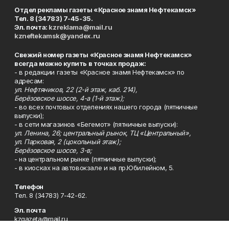
Отдел рекламы газеты «Красное знамя Нефтекамск»
Тел. 8 (34783) 7-45-35.
Эл. почта:
kzreklama@mail.ru
kzneftekamsk@yandex.ru
Свежий номер газеты «Красное знамя Нефтекамск»
всегда можно купить в точках продаж:
- в редакции газеты «Красное знамя Нефтекамск» по
адресам:
ул. Нефтяников, 22 (2-й этаж, каб. 214),
Берёзовское шоссе, 4-а (1-й этаж);
- во всех почтовых отделениях нашего города (пятничные
выпуски);
- в сети магазинов «Бегемот» (пятничные выпуски):
ул. Ленина, 26; центральный рынок, ТЦ «Центральный»,
ул. Парковая, 2 (цокольный этаж);
Берёзовское шоссе, 3-в;
- на центральном рынке (пятничные выпуски);
- в киосках на автовокзале и на пр.Юбилейном, 5.
Телефон
Тел. 8 (34783) 7-42-62.
Эл. почта
kzgazeta@mail.ru