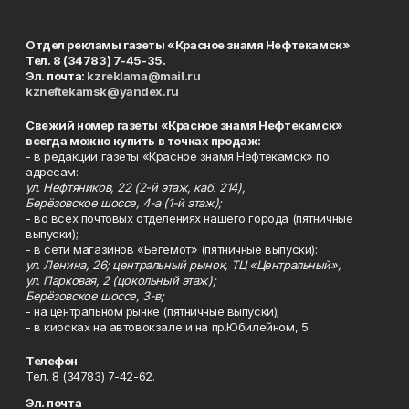
Отдел рекламы газеты «Красное знамя Нефтекамск»
Тел. 8 (34783) 7-45-35.
Эл. почта:
kzreklama@mail.ru
kzneftekamsk@yandex.ru
Свежий номер газеты «Красное знамя Нефтекамск»
всегда можно купить в точках продаж:
- в редакции газеты «Красное знамя Нефтекамск» по
адресам:
ул. Нефтяников, 22 (2-й этаж, каб. 214),
Берёзовское шоссе, 4-а (1-й этаж);
- во всех почтовых отделениях нашего города (пятничные
выпуски);
- в сети магазинов «Бегемот» (пятничные выпуски):
ул. Ленина, 26; центральный рынок, ТЦ «Центральный»,
ул. Парковая, 2 (цокольный этаж);
Берёзовское шоссе, 3-в;
- на центральном рынке (пятничные выпуски);
- в киосках на автовокзале и на пр.Юбилейном, 5.
Телефон
Тел. 8 (34783) 7-42-62.
Эл. почта