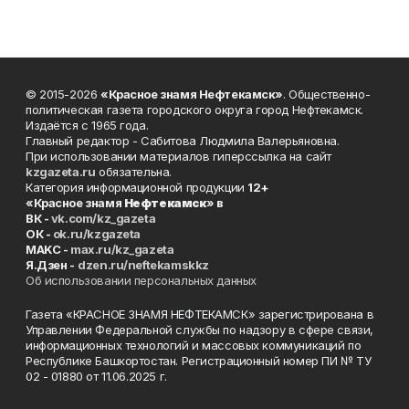
© 2015-2026
«Красное знамя Нефтекамск»
. Общественно-
политическая газета городского округа город Нефтекамск.
Издаётся с 1965 года.
Главный редактор - Сабитова Людмила Валерьяновна.
При использовании материалов гиперссылка на сайт
kzgazeta.ru
обязательна.
Категория информационной продукции
12+
«Красное знамя
Нефтекамск
» в
ВК -
vk.com/kz_gazeta
ОК -
ok.ru/kzgazeta
MAKC -
max.ru/kz_gazeta
Я.Дзен -
dzen.ru/neftekamskkz
Об использовании персональных данных
Газета «КРАСНОЕ ЗНАМЯ НЕФТЕКАМСК» зарегистрирована в
Управлении Федеральной службы по надзору в сфере связи,
информационных технологий и массовых коммуникаций по
Республике Башкортостан. Регистрационный номер ПИ № ТУ
02 - 01880 от 11.06.2025 г.