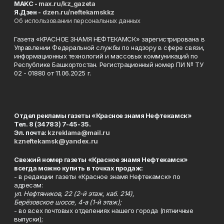
MAKC -
max.ru/kz_gazeta
Я.Дзен -
dzen.ru/neftekamskkz
Об использовании персональных данных
Газета «КРАСНОЕ ЗНАМЯ НЕФТЕКАМСК» зарегистрирована в
Управлении Федеральной службы по надзору в сфере связи,
информационных технологий и массовых коммуникаций по
Республике Башкортостан. Регистрационный номер ПИ № ТУ
02 - 01880 от 11.06.2025 г.
Отдел рекламы газеты «Красное знамя Нефтекамск»
Тел. 8 (34783) 7-45-35.
Эл. почта:
kzreklama@mail.ru
kzneftekamsk@yandex.ru
Свежий номер газеты «Красное знамя Нефтекамск»
всегда можно купить в точках продаж:
- в редакции газеты «Красное знамя Нефтекамск» по
адресам:
ул. Нефтяников, 22 (2-й этаж, каб. 214),
Берёзовское шоссе, 4-а (1-й этаж);
- во всех почтовых отделениях нашего города (пятничные
выпуски);