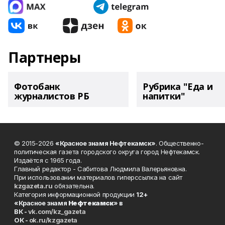
Партнеры
Фотобанк
Рубрика "Еда и
журналистов РБ
напитки"
© 2015-2026
«Красное знамя Нефтекамск»
. Общественно-
политическая газета городского округа город Нефтекамск.
Издаётся с 1965 года.
Главный редактор - Сабитова Людмила Валерьяновна.
При использовании материалов гиперссылка на сайт
kzgazeta.ru
обязательна.
Категория информационной продукции
12+
«Красное знамя
Нефтекамск
» в
ВК -
vk.com/kz_gazeta
ОК -
ok.ru/kzgazeta