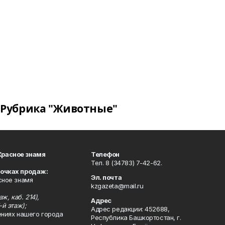
Рубрика "Животные"
Красное знамя
Телефон
Тел. 8 (34783) 7-42-62.
точках продаж:
Эл. почта
сное знамя
kzgazeta@mail.ru
ж, каб. 214),
Адрес
-й этаж);
Адрес редакции: 452688,
ениях нашего города
Республика Башкортостан, г.