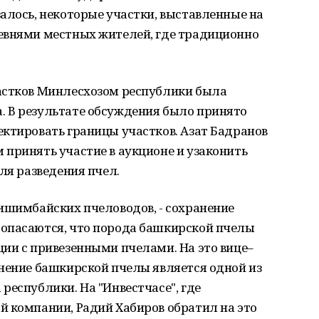
алось, некоторые участки, выставленные на
евнями местных жителей, где традиционно
астков Минлесхозом республики была
 В результате обсуждения было принято
ктировать границы участков. Азат Бадранов
принять участие в аукционе и узаконить
ля разведения пчел.
ишимбайских пчеловодов, - сохранение
опасаются, что порода башкирской пчелы
ии с привезенными пчелами. На это вице–
анение башкирской пчелы является одной из
республики. На "Инвестчасе", где
й компании, Радий Хабиров обратил на это