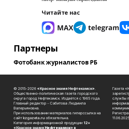
Читайте нас
Партнеры
Фотобанк журналистов РБ
© 2015-2026
«Красное знамя Нефтекамск»
.
Газета 
Общественно-политическая газета городского
зарегист
округа город Нефтекамск. Издаётся с 1965 года.
службы п
Главный редактор - Сабитова Людмила
информац
Валерьяновна.
коммуник
При использовании материалов гиперссылка на
Регистра
сайт
kzgazeta.ru
обязательна.
11.06.2025
Категория информационной продукции
12+
«Красное знамя
Нефтекамск
» в