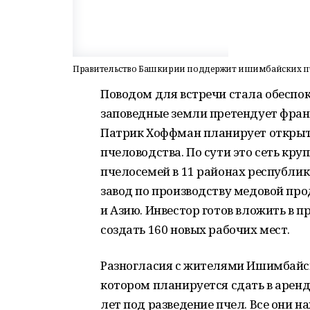
Правительство Башкирии поддержит ишимбайских п
Поводом для встречи стала обеспок
заповедные земли претендует фран
Патрик Хоффман планирует открыт
пчеловодства. По сути это сеть кр
пчелосемей в 11 районах республи
завод по производству медовой про
и Азию. Инвестор готов вложить в 
создать 160 новых рабочих мест.
Разногласия с жителями Ишимбайско
котором планируется сдать в аренд
лет под разведение пчел. Все они 