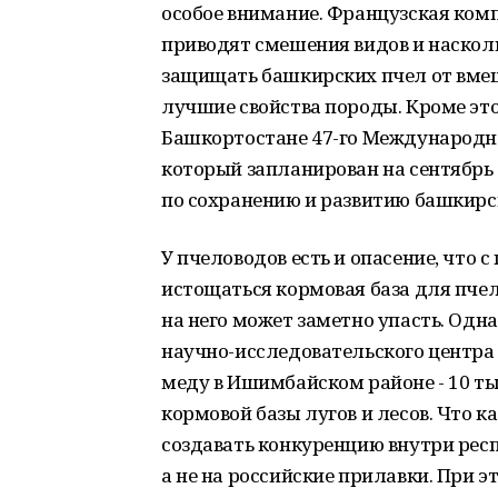
особое внимание. Французская компа
приводят смешения видов и насколь
защищать башкирских пчел от вмеш
лучшие свойства породы. Кроме это
Башкортостане 47-го Международно
который запланирован на сентябрь 
по сохранению и развитию башкирск
У пчеловодов есть и опасение, что
истощаться кормовая база для пчел,
на него может заметно упасть. Одн
научно-исследовательского центра 
меду в Ишимбайском районе - 10 ты
кормовой базы лугов и лесов. Что ка
создавать конкуренцию внутри респ
а не на российские прилавки. При