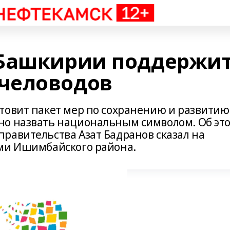
 Башкирии поддержи
человодов
товит пакет мер по сохранению и развитию
но назвать национальным символом. Об эт
равительства Азат Бадранов сказал на
ями Ишимбайского района.