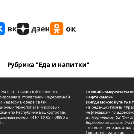
Рубрика "Еда и напитки"
«КРАСНОЕ ЗНАМЯ НЕФТЕКАМСК»
Свежий номер газеты «
рирована в Управлении Федеральной
Нефтекамск»
о надзору в сфере связи,
всегда можно купить в 
ионных технологий и массовых
- в редакции газеты «Кра
аций по Республике Башкортостан.
Нефтекамск» по адресам:
ционный номер ПИ № ТУ 02 - 01880 от
ул. Нефтяников, 22 (2-й эта
 г.
Берёзовское шоссе, 4-а (1
- во всех почтовых отдел
(пятничные выпуски);