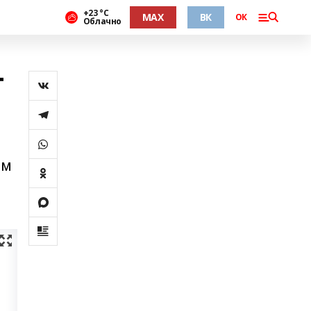
+23 °С
MAX
ВК
ОК
Облачно
т
ом