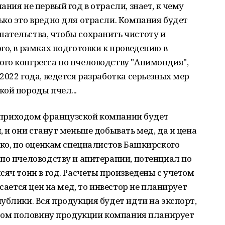
ния не первый год в отрасли, знает, к чему
ко это вредно для отрасли. Компания будет
ательства, чтобы сохранить чистоту и
го, в рамках подготовки к проведению в
го конгресса по пчеловодству "Апимондия",
2022 года, ведется разработка серьезных мер
ой породы пчел...
 с приходом французской компании будет
 и они станут меньше добывать мед, да и цена
ако, по оценкам специалистов Башкирского
по пчеловодству и апитерапии, потенциал по
сяч тонн в год. Расчеты произведены с учетом
сается цен на мед, то инвестор не планирует
ублики. Вся продукция будет идти на экспорт,
 этом половину продукции компания планирует