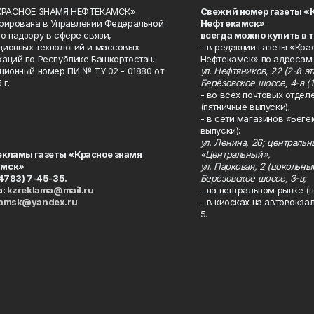
«КРАСНОЕ ЗНАМЯ НЕФТЕКАМСК»
Свежий номер газеты «
рирована в Управлении Федеральной
Нефтекамск»
о надзору в сфере связи,
всегда можно купить в 
ионных технологий и массовых
- в редакции газеты «Кра
аций по Республике Башкортостан.
Нефтекамск» по адресам:
ционный номер ПИ № ТУ 02 - 01880 от
ул. Нефтяников, 22 (2-й эта
 г.
Берёзовское шоссе, 4-а (1
- во всех почтовых отдел
(пятничные выпуски);
- в сети магазинов «Беге
выпуски):
ул. Ленина, 26; централь
екламы газеты «Красное знамя
«Центральный»,
амск»
ул. Парковая, 2 (цокольны
34783) 7-45-35.
Берёзовское шоссе, 3-в;
а:
kzreklama@mail.ru
- на центральном рынке (п
kamsk@yandex.ru
- в киосках на автовокза
5.