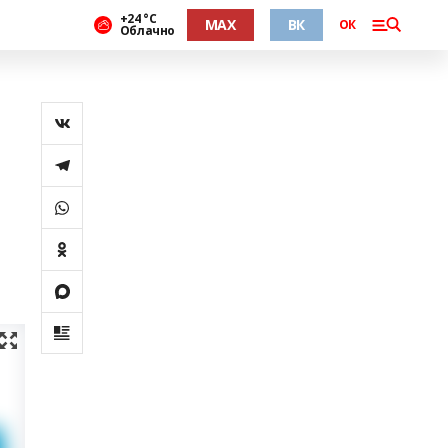
+24 °С
MAX
ВК
ОК
Облачно