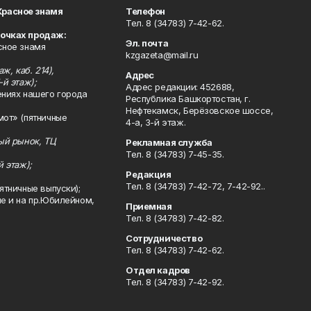
Красное знамя
Телефон
Тел. 8 (34783) 7-42-62.
точках продаж:
Эл. почта
сное знамя
kzgazeta@mail.ru
ж, каб. 214),
Адрес
-й этаж);
Адрес редакции: 452688,
ениях нашего города
Республика Башкортостан, г.
Нефтекамск, Берёзовское шоссе,
мот» (пятничные
4-а, 3-й этаж.
ный рынок, ТЦ
Рекламная служба
Тел. 8 (34783) 7-45-35.
й этаж);
Редакция
Тел. 8 (34783) 7-42-72, 7-42-92..
ятничные выпуски);
ле и на пр.Юбилейном,
Приемная
Тел. 8 (34783) 7-42-82.
Сотрудничество
Тел. 8 (34783) 7-42-62.
Отдел кадров
Тел. 8 (34783) 7-42-92.