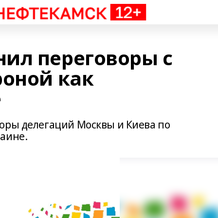
ил переговоры с
роной как
е
оры делегаций Москвы и Киева по
аине.