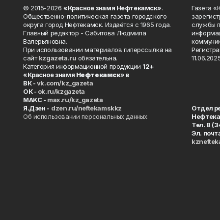
© 2015-2026
«Красное знамя Нефтекамск»
.
Газета 
Общественно-политическая газета городского
зарегист
округа город Нефтекамск. Издаётся с 1965 года.
службы п
Главный редактор - Сабитова Людмила
информац
Валерьяновна.
коммуник
При использовании материалов гиперссылка на
Регистра
сайт
kzgazeta.ru
обязательна.
11.06.2025
Категория информационной продукции
12+
«Красное знамя
Нефтекамск
» в
ВК -
vk.com/kz_gazeta
ОК -
ok.ru/kzgazeta
MAKC -
max.ru/kz_gazeta
Я.Дзен -
dzen.ru/neftekamskkz
Отдел р
Об использовании персональных данных
Нефтек
Тел. 8 (
Эл. почт
kznefte