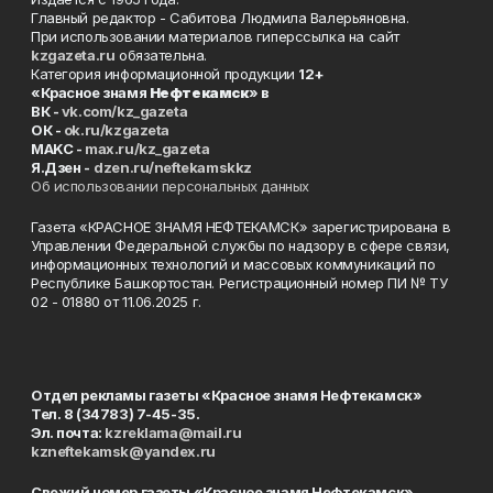
Главный редактор - Сабитова Людмила Валерьяновна.
При использовании материалов гиперссылка на сайт
kzgazeta.ru
обязательна.
Категория информационной продукции
12+
«Красное знамя
Нефтекамск
» в
ВК -
vk.com/kz_gazeta
ОК -
ok.ru/kzgazeta
MAKC -
max.ru/kz_gazeta
Я.Дзен -
dzen.ru/neftekamskkz
Об использовании персональных данных
Газета «КРАСНОЕ ЗНАМЯ НЕФТЕКАМСК» зарегистрирована в
Управлении Федеральной службы по надзору в сфере связи,
информационных технологий и массовых коммуникаций по
Республике Башкортостан. Регистрационный номер ПИ № ТУ
02 - 01880 от 11.06.2025 г.
Отдел рекламы газеты «Красное знамя Нефтекамск»
Тел. 8 (34783) 7-45-35.
Эл. почта:
kzreklama@mail.ru
kzneftekamsk@yandex.ru
Свежий номер газеты «Красное знамя Нефтекамск»