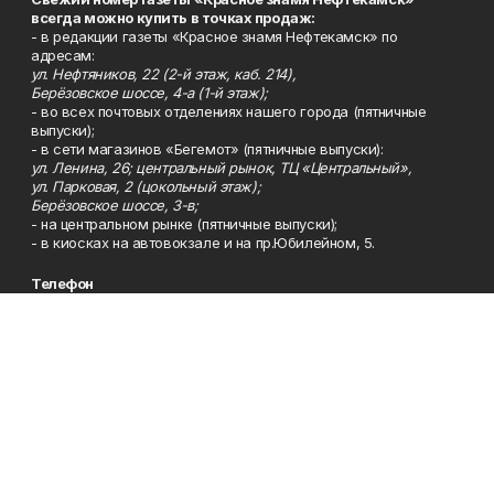
всегда можно купить в точках продаж:
- в редакции газеты «Красное знамя Нефтекамск» по
адресам:
ул. Нефтяников, 22 (2-й этаж, каб. 214),
Берёзовское шоссе, 4-а (1-й этаж);
- во всех почтовых отделениях нашего города (пятничные
выпуски);
- в сети магазинов «Бегемот» (пятничные выпуски):
ул. Ленина, 26; центральный рынок, ТЦ «Центральный»,
ул. Парковая, 2 (цокольный этаж);
Берёзовское шоссе, 3-в;
- на центральном рынке (пятничные выпуски);
- в киосках на автовокзале и на пр.Юбилейном, 5.
Телефон
Тел. 8 (34783) 7-42-62.
Эл. почта
kzgazeta@mail.ru
Адрес
Адрес редакции: 452688, Республика Башкортостан, г.
Нефтекамск, Берёзовское шоссе, 4-а, 3-й этаж.
Рекламная служба
Тел. 8 (34783) 7-45-35.