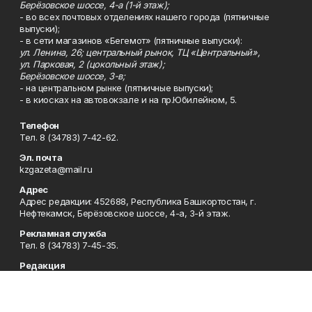
Берёзовское шоссе, 4-а (1-й этаж);
- во всех почтовых отделениях нашего города (пятничные
выпуски);
- в сети магазинов «Бегемот» (пятничные выпуски):
ул. Ленина, 26; центральный рынок, ТЦ «Центральный»,
ул. Парковая, 2 (цокольный этаж);
Берёзовское шоссе, 3-в;
- на центральном рынке (пятничные выпуски);
- в киосках на автовокзале и на пр.Юбилейном, 5.
Телефон
Тел. 8 (34783) 7-42-62.
Эл. почта
kzgazeta@mail.ru
Адрес
Адрес редакции: 452688, Республика Башкортостан, г.
Нефтекамск, Берёзовское шоссе, 4-а, 3-й этаж.
Рекламная служба
Тел. 8 (34783) 7-45-35.
Редакция
Тел. 8 (34783) 7-42-72, 7-42-92..
Приемная
Тел. 8 (34783) 7-42-82.