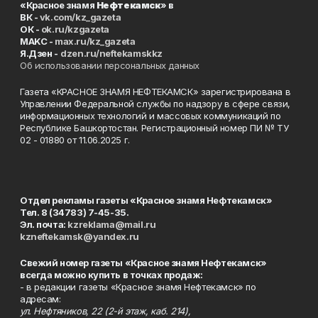
«Красное знамя
Нефтекамск
» в
ВК -
vk.com/kz_gazeta
ОК -
ok.ru/kzgazeta
MAKC -
max.ru/kz_gazeta
Я.Дзен -
dzen.ru/neftekamskkz
Об использовании персональных данных
Газета «КРАСНОЕ ЗНАМЯ НЕФТЕКАМСК» зарегистрирована в
Управлении Федеральной службы по надзору в сфере связи,
информационных технологий и массовых коммуникаций по
Республике Башкортостан. Регистрационный номер ПИ № ТУ
02 - 01880 от 11.06.2025 г.
Отдел рекламы газеты «Красное знамя Нефтекамск»
Тел. 8 (34783) 7-45-35.
Эл. почта:
kzreklama@mail.ru
kzneftekamsk@yandex.ru
Свежий номер газеты «Красное знамя Нефтекамск»
всегда можно купить в точках продаж:
- в редакции газеты «Красное знамя Нефтекамск» по
адресам:
ул. Нефтяников, 22 (2-й этаж, каб. 214),