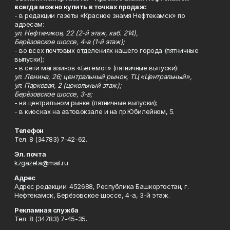
всегда можно купить в точках продаж:
- в редакции газеты «Красное знамя Нефтекамск» по
адресам:
ул. Нефтяников, 22 (2-й этаж, каб. 214),
Берёзовское шоссе, 4-а (1-й этаж);
- во всех почтовых отделениях нашего города (пятничные
выпуски);
- в сети магазинов «Бегемот» (пятничные выпуски):
ул. Ленина, 26; центральный рынок, ТЦ «Центральный»,
ул. Парковая, 2 (цокольный этаж);
Берёзовское шоссе, 3-в;
- на центральном рынке (пятничные выпуски);
- в киосках на автовокзале и на пр.Юбилейном, 5.
Телефон
Тел. 8 (34783) 7-42-62.
Эл. почта
kzgazeta@mail.ru
Адрес
Адрес редакции: 452688, Республика Башкортостан, г.
Нефтекамск, Берёзовское шоссе, 4-а, 3-й этаж.
Рекламная служба
Тел. 8 (34783) 7-45-35.