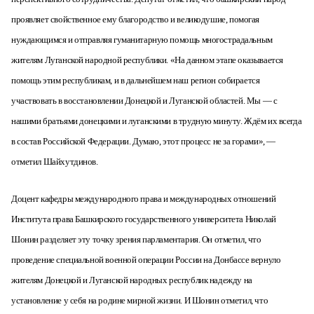
проявляет
свойственное ему
благородство и великодушие, помогая
нуждающимся и отправляя гуманитарную помощь многострадальным
жителям Луганской народной республики. «
На данном этапе оказывается
помощь этим республикам, и в дальнейшем наш регион собирается
участвовать в восстановлении Донецкой и Луганской областей. Мы — с
нашими братьями донецкими и луганскими в трудную минуту. Ждём их всегда
в состав Российской Федерации. Думаю, этот процесс не за горами», —
отметил Шайхутдинов.
Доцент кафедры международного права и международных отношений
Института права Баш
кирского государственного университета Николай
Шонин
разделяет эту точку зрения
парламентария. Он отметил, что
п
роведение специальной военной операции России на Донбассе
вернуло
жител
ям Донецкой и Луганской народных республик
надежду на
установление
у себя на родине
мирной жизни.
И Шонин отметил, что