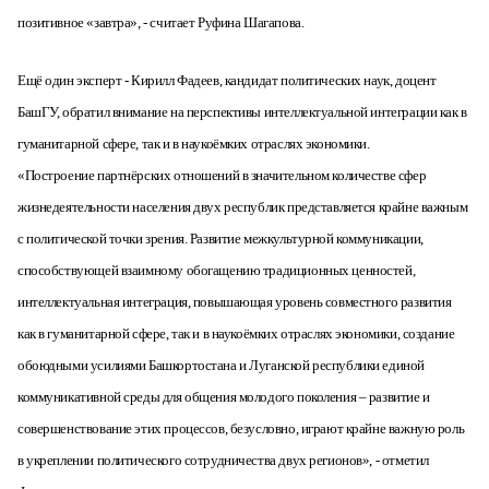
позитивное «завтра», - считает Руфина Шагапова.
Ещё один эксперт - Кирилл Фадеев, кандидат политических наук, доцент
БашГУ, обратил внимание на перспективы интеллектуальной интеграции как в
гуманитарной сфере, так и в наукоёмких отраслях экономики.
«Построение партнёрских отношений в значительном количестве сфер
жизнедеятельности населения двух республик представляется крайне важным
с политической точки зрения. Развитие межкультурной коммуникации,
способствующей взаимному обогащению традиционных ценностей,
интеллектуальная интеграция, повышающая уровень совместного развития
как в гуманитарной сфере, так и в наукоёмких отраслях экономики, создание
обоюдными усилиями Башкортостана и Луганской республики единой
коммуникативной среды для общения молодого поколения – развитие и
совершенствование этих процессов, безусловно, играют крайне важную роль
в укреплении политического сотрудничества двух регионов», - отметил