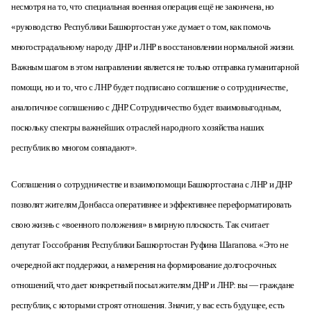
несмотря на то, что специальная военная операция ещё не закончена, но
«
руководство Республики Башкортостан уже думает о том, как помочь
многострадальному народу ДНР и ЛНР в восстановлении нормальной жизни.
Важным шагом в этом направлении является не только отправка гуманитарной
помощи, но и то, что с ЛНР будет подписано соглашение о сотрудничестве,
аналогичное соглашению с ДНР. Сотрудничество будет взаимовыгодным,
поскольку спектры важнейших отраслей народного хозяйства наших
республик во многом совпадают».
С
оглашения о сотрудничестве и взаимопомощи Башкортостана с
ЛНР и ДНР
позволят жителям Донбасса оперативнее и эффективнее переформатировать
свою жизнь с «военного положения» в мирную плоскость.
Так считает
д
епутат Госсобрания
Р
еспублики
Башкортостан Руфина Шагапова. «Э
то не
очередной акт поддержки, а намерения на формирование долгосрочных
отношений, что дает конкретный посыл жителям ДНР и ЛНР: вы — граждане
республик, с которыми строят отношения. Значит, у вас есть будущее, есть