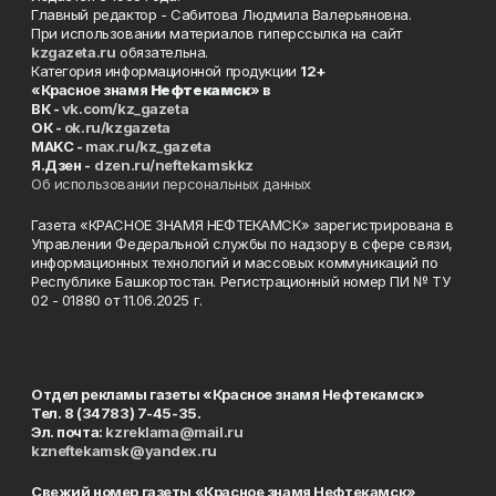
Главный редактор - Сабитова Людмила Валерьяновна.
При использовании материалов гиперссылка на сайт
kzgazeta.ru
обязательна.
Категория информационной продукции
12+
«Красное знамя
Нефтекамск
» в
ВК -
vk.com/kz_gazeta
ОК -
ok.ru/kzgazeta
MAKC -
max.ru/kz_gazeta
Я.Дзен -
dzen.ru/neftekamskkz
Об использовании персональных данных
Газета «КРАСНОЕ ЗНАМЯ НЕФТЕКАМСК» зарегистрирована в
Управлении Федеральной службы по надзору в сфере связи,
информационных технологий и массовых коммуникаций по
Республике Башкортостан. Регистрационный номер ПИ № ТУ
02 - 01880 от 11.06.2025 г.
Отдел рекламы газеты «Красное знамя Нефтекамск»
Тел. 8 (34783) 7-45-35.
Эл. почта:
kzreklama@mail.ru
kzneftekamsk@yandex.ru
Свежий номер газеты «Красное знамя Нефтекамск»