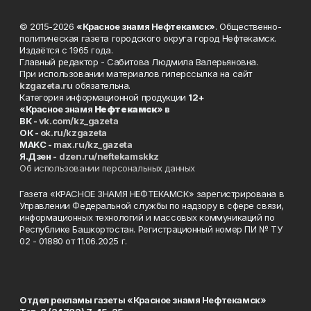
© 2015-2026
«Красное знамя Нефтекамск»
. Общественно-
политическая газета городского округа город Нефтекамск.
Издаётся с 1965 года.
Главный редактор - Сабитова Людмила Валерьяновна.
При использовании материалов гиперссылка на сайт
kzgazeta.ru
обязательна.
Категория информационной продукции
12+
«Красное знамя
Нефтекамск
» в
ВК -
vk.com/kz_gazeta
ОК -
ok.ru/kzgazeta
MAKC -
max.ru/kz_gazeta
Я.Дзен -
dzen.ru/neftekamskkz
Об использовании персональных данных
Газета «КРАСНОЕ ЗНАМЯ НЕФТЕКАМСК» зарегистрирована в
Управлении Федеральной службы по надзору в сфере связи,
информационных технологий и массовых коммуникаций по
Республике Башкортостан. Регистрационный номер ПИ № ТУ
02 - 01880 от 11.06.2025 г.
Отдел рекламы газеты «Красное знамя Нефтекамск»