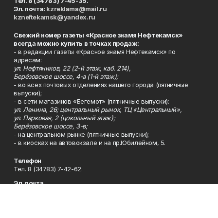
Тел. 8 (34783) 7-45-35.
Эл. почта:
kzreklama@mail.ru
kzneftekamsk@yandex.ru
Свежий номер газеты «Красное знамя Нефтекамск»
всегда можно купить в точках продаж:
- в редакции газеты «Красное знамя Нефтекамск» по
адресам:
ул. Нефтяников, 22 (2-й этаж, каб. 214),
Берёзовское шоссе, 4-а (1-й этаж);
- во всех почтовых отделениях нашего города (пятничные
выпуски);
- в сети магазинов «Бегемот» (пятничные выпуски):
ул. Ленина, 26; центральный рынок, ТЦ «Центральный»,
ул. Парковая, 2 (цокольный этаж);
Берёзовское шоссе, 3-в;
- на центральном рынке (пятничные выпуски);
- в киосках на автовокзале и на пр.Юбилейном, 5.
Телефон
Тел. 8 (34783) 7-42-62.
Эл. почта
kzgazeta@mail.ru
Адрес
Адрес редакции: 452688, Республика Башкортостан, г.