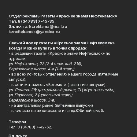
Отдел рекламы газеты «Красное знамя Нефтекамск»
Тел. 8 (34783) 7-45-35.
Эл. почта:
kzreklama@mail.ru
kzneftekamsk@yandex.ru
Свежий номер газеты «Красное знамя Нефтекамск»
всегда можно купить в точках продаж:
- в редакции газеты «Красное знамя Нефтекамск» по
адресам:
ул. Нефтяников, 22 (2-й этаж, каб. 214),
Берёзовское шоссе, 4-а (1-й этаж);
- во всех почтовых отделениях нашего города (пятничные
выпуски);
- в сети магазинов «Бегемот» (пятничные выпуски):
ул. Ленина, 26; центральный рынок, ТЦ «Центральный»,
ул. Парковая, 2 (цокольный этаж);
Берёзовское шоссе, 3-в;
- на центральном рынке (пятничные выпуски);
- в киосках на автовокзале и на пр.Юбилейном, 5.
Телефон
Тел. 8 (34783) 7-42-62.
Эл. почта