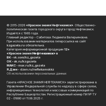
© 2015-2026
«Красное знамя Нефтекамск»
. Общественно-
политическая газета городского округа город Нефтекамск.
Издаётся с 1965 года.
Главный редактор - Сабитова Людмила Валерьяновна.
При использовании материалов гиперссылка на сайт
kzgazeta.ru
обязательна.
Категория информационной продукции
12+
«Красное знамя
Нефтекамск
» в
ВК -
vk.com/kz_gazeta
ОК -
ok.ru/kzgazeta
MAKC -
max.ru/kz_gazeta
Я.Дзен -
dzen.ru/neftekamskkz
Об использовании персональных данных
Газета «КРАСНОЕ ЗНАМЯ НЕФТЕКАМСК» зарегистрирована в
Управлении Федеральной службы по надзору в сфере связи,
информационных технологий и массовых коммуникаций по
Республике Башкортостан. Регистрационный номер ПИ № ТУ
02 - 01880 от 11.06.2025 г.