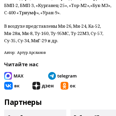
БМП-2, БМП-3, «Курганец-25», «Тор-М2»,»Бук-МЗ»,
С-400 «Триумф», «Уран-9».
В воздухе представлены
Ми-26,
Ми-24
,
Ка-52
,
Ми-28н,
Ми-8
,
Ту-160
,
Ту-95МС
,
Ту-22М3
,
Су-57
,
Су-35
,
Су-34
,
МиГ-29
и др.
Автор:
Артур Арсланов
Читайте нас
Партнеры