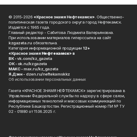
© 2015-2026
«Красное знамя Нефтекамск»
. Общественно-
политическая газета городского округа город Нефтекамск.
Издаётся с 1965 года.
Главный редактор - Сабитова Людмила Валерьяновна.
При использовании материалов гиперссылка на сайт
kzgazeta.ru
обязательна.
Категория информационной продукции
12+
«Красное знамя
Нефтекамск
» в
ВК -
vk.com/kz_gazeta
ОК -
ok.ru/kzgazeta
MAKC -
max.ru/kz_gazeta
Я.Дзен -
dzen.ru/neftekamskkz
Об использовании персональных данных
Газета «КРАСНОЕ ЗНАМЯ НЕФТЕКАМСК» зарегистрирована в
Управлении Федеральной службы по надзору в сфере связи,
информационных технологий и массовых коммуникаций по
Республике Башкортостан. Регистрационный номер ПИ № ТУ
02 - 01880 от 11.06.2025 г.