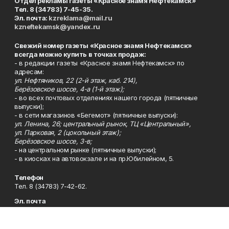
Отдел рекламы газеты «Красное знамя Нефтекамск»
Тел. 8 (34783) 7-45-35.
Эл. почта:
kzreklama@mail.ru
kzneftekamsk@yandex.ru
Свежий номер газеты «Красное знамя Нефтекамск»
всегда можно купить в точках продаж:
- в редакции газеты «Красное знамя Нефтекамск» по
адресам:
ул. Нефтяников, 22 (2-й этаж, каб. 214),
Берёзовское шоссе, 4-а (1-й этаж);
- во всех почтовых отделениях нашего города (пятничные
выпуски);
- в сети магазинов «Бегемот» (пятничные выпуски):
ул. Ленина, 26; центральный рынок, ТЦ «Центральный»,
ул. Парковая, 2 (цокольный этаж);
Берёзовское шоссе, 3-в;
- на центральном рынке (пятничные выпуски);
- в киосках на автовокзале и на пр.Юбилейном, 5.
Телефон
Тел. 8 (34783) 7-42-62.
Эл. почта
kzgazeta@mail.ru
Адрес