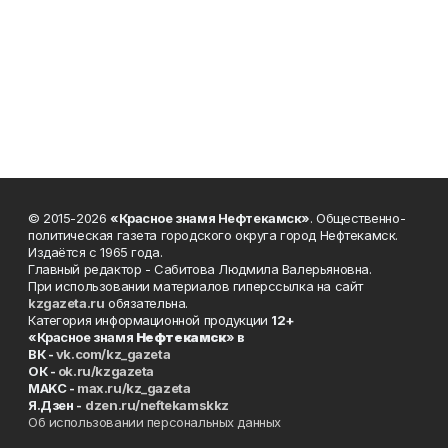
© 2015-2026
«Красное знамя Нефтекамск»
. Общественно-
политическая газета городского округа город Нефтекамск.
Издаётся с 1965 года.
Главный редактор - Сабитова Людмила Валерьяновна.
При использовании материалов гиперссылка на сайт
kzgazeta.ru
обязательна.
Категория информационной продукции
12+
«Красное знамя
Нефтекамск
» в
ВК -
vk.com/kz_gazeta
ОК -
ok.ru/kzgazeta
MAKC -
max.ru/kz_gazeta
Я.Дзен -
dzen.ru/neftekamskkz
Об использовании персональных данных