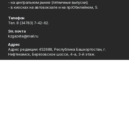
- на центральном рынке (пятничные выпуски);
- в киосках на автовокзале и на пр.Юбилейном, 5.
Телефон
Тел. 8 (34783) 7-42-62.
Эл. почта
kzgazeta@mail.ru
Адрес
Адрес редакции: 452688, Республика Башкортостан, г.
Нефтекамск, Берёзовское шоссе, 4-а, 3-й этаж.
Рекламная служба
Тел. 8 (34783) 7-45-35.
Редакция
Тел. 8 (34783) 7-42-72, 7-42-92..
Приемная
Тел. 8 (34783) 7-42-82.
Сотрудничество
Тел. 8 (34783) 7-42-62.
Отдел кадров
Тел. 8 (34783) 7-42-92.