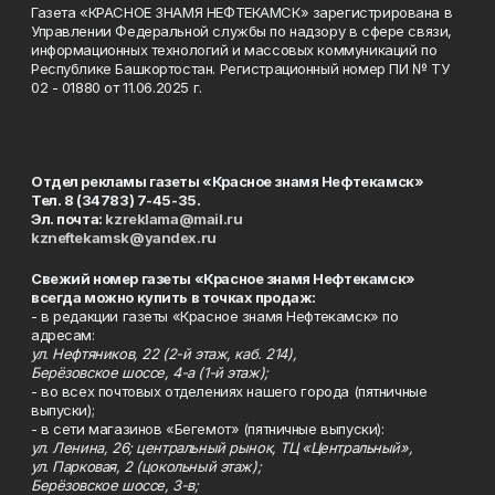
Газета «КРАСНОЕ ЗНАМЯ НЕФТЕКАМСК» зарегистрирована в
Управлении Федеральной службы по надзору в сфере связи,
информационных технологий и массовых коммуникаций по
Республике Башкортостан. Регистрационный номер ПИ № ТУ
02 - 01880 от 11.06.2025 г.
Отдел рекламы газеты «Красное знамя Нефтекамск»
Тел. 8 (34783) 7-45-35.
Эл. почта:
kzreklama@mail.ru
kzneftekamsk@yandex.ru
Свежий номер газеты «Красное знамя Нефтекамск»
всегда можно купить в точках продаж:
- в редакции газеты «Красное знамя Нефтекамск» по
адресам:
ул. Нефтяников, 22 (2-й этаж, каб. 214),
Берёзовское шоссе, 4-а (1-й этаж);
- во всех почтовых отделениях нашего города (пятничные
выпуски);
- в сети магазинов «Бегемот» (пятничные выпуски):
ул. Ленина, 26; центральный рынок, ТЦ «Центральный»,
ул. Парковая, 2 (цокольный этаж);
Берёзовское шоссе, 3-в;