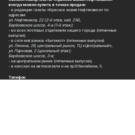
всегда можно купить в точках продаж:
- в редакции газеты «Красное знамя Нефтекамск» по
адресам:
ул. Нефтяников, 22 (2-й этаж, каб. 214),
Берёзовское шоссе, 4-а (1-й этаж);
- во всех почтовых отделениях нашего города (пятничные
выпуски);
- в сети магазинов «Бегемот» (пятничные выпуски):
ул. Ленина, 26; центральный рынок, ТЦ «Центральный»,
ул. Парковая, 2 (цокольный этаж);
Берёзовское шоссе, 3-в;
- на центральном рынке (пятничные выпуски);
- в киосках на автовокзале и на пр.Юбилейном, 5.
Телефон
Тел. 8 (34783) 7-42-62.
Эл. почта
kzgazeta@mail.ru
Адрес
Адрес редакции: 452688, Республика Башкортостан, г.
Нефтекамск, Берёзовское шоссе, 4-а, 3-й этаж.
Рекламная служба
Тел. 8 (34783) 7-45-35.