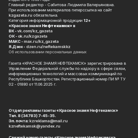
Главный редактор - Сабитова Людмила Валерьяновна.
При использовании материалов гиперссылка на сайт
kzgazeta.ru
обязательна.
Категория информационной продукции
12+
«Красное знамя
Нефтекамск
» в
ВК -
vk.com/kz_gazeta
ОК -
ok.ru/kzgazeta
MAKC -
max.ru/kz_gazeta
Я.Дзен -
dzen.ru/neftekamskkz
Об использовании персональных данных
Газета «КРАСНОЕ ЗНАМЯ НЕФТЕКАМСК» зарегистрирована в
Управлении Федеральной службы по надзору в сфере связи,
информационных технологий и массовых коммуникаций по
Республике Башкортостан. Регистрационный номер ПИ № ТУ
02 - 01880 от 11.06.2025 г.
Отдел рекламы газеты «Красное знамя Нефтекамск»
Тел. 8 (34783) 7-45-35.
Эл. почта:
kzreklama@mail.ru
kzneftekamsk@yandex.ru
Свежий номер газеты «Красное знамя Нефтекамск»