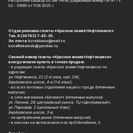
Республике Башкортостан. Регистрационный номер ПИ № ТУ
02 - 01880 от 11.06.2025 г.
Отдел рекламы газеты «Красное знамя Нефтекамск»
Тел. 8 (34783) 7-45-35.
Эл. почта:
kzreklama@mail.ru
kzneftekamsk@yandex.ru
Свежий номер газеты «Красное знамя Нефтекамск»
всегда можно купить в точках продаж:
- в редакции газеты «Красное знамя Нефтекамск» по
адресам:
ул. Нефтяников, 22 (2-й этаж, каб. 214),
Берёзовское шоссе, 4-а (1-й этаж);
- во всех почтовых отделениях нашего города (пятничные
выпуски);
- в сети магазинов «Бегемот» (пятничные выпуски):
ул. Ленина, 26; центральный рынок, ТЦ «Центральный»,
ул. Парковая, 2 (цокольный этаж);
Берёзовское шоссе, 3-в;
- на центральном рынке (пятничные выпуски);
- в киосках на автовокзале и на пр.Юбилейном, 5.