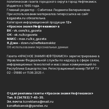
политическая газета городского округа город Нефтекамск.
Издаётся с 1965 года.
Главный редактор - Сабитова Людмила Валерьяновна.
При использовании материалов гиперссылка на сайт
kzgazeta.ru
обязательна.
Категория информационной продукции
12+
«Красное знамя
Нефтекамск
» в
ВК -
vk.com/kz_gazeta
ОК -
ok.ru/kzgazeta
MAKC -
max.ru/kz_gazeta
Я.Дзен -
dzen.ru/neftekamskkz
Об использовании персональных данных
Газета «КРАСНОЕ ЗНАМЯ НЕФТЕКАМСК» зарегистрирована в
Управлении Федеральной службы по надзору в сфере связи,
информационных технологий и массовых коммуникаций по
Республике Башкортостан. Регистрационный номер ПИ № ТУ
02 - 01880 от 11.06.2025 г.
Отдел рекламы газеты «Красное знамя Нефтекамск»
Тел. 8 (34783) 7-45-35.
Эл. почта:
kzreklama@mail.ru
kzneftekamsk@yandex.ru