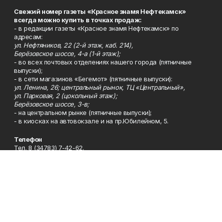
Свежий номер газеты «Красное знамя Нефтекамск»
всегда можно купить в точках продаж:
- в редакции газеты «Красное знамя Нефтекамск» по
адресам:
ул. Нефтяников, 22 (2-й этаж, каб. 214),
Берёзовское шоссе, 4-а (1-й этаж);
- во всех почтовых отделениях нашего города (пятничные
выпуски);
- в сети магазинов «Бегемот» (пятничные выпуски):
ул. Ленина, 26; центральный рынок, ТЦ «Центральный»,
ул. Парковая, 2 (цокольный этаж);
Берёзовское шоссе, 3-в;
- на центральном рынке (пятничные выпуски);
- в киосках на автовокзале и на пр.Юбилейном, 5.
Телефон
Тел. 8 (34783) 7-42-62.
Эл. почта
kzgazeta@mail.ru
Адрес
Адрес редакции: 452688, Республика Башкортостан, г.
Нефтекамск, Берёзовское шоссе, 4-а, 3-й этаж.
Рекламная служба