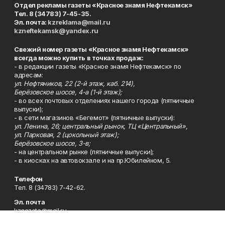
Отдел рекламы газеты «Красное знамя Нефтекамск»
Тел. 8 (34783) 7-45-35.
Эл. почта:
kzreklama@mail.ru
kzneftekamsk@yandex.ru
Свежий номер газеты «Красное знамя Нефтекамск»
всегда можно купить в точках продаж:
- в редакции газеты «Красное знамя Нефтекамск» по
адресам:
ул. Нефтяников, 22 (2-й этаж, каб. 214),
Берёзовское шоссе, 4-а (1-й этаж);
- во всех почтовых отделениях нашего города (пятничные
выпуски);
- в сети магазинов «Бегемот» (пятничные выпуски):
ул. Ленина, 26; центральный рынок, ТЦ «Центральный»,
ул. Парковая, 2 (цокольный этаж);
Берёзовское шоссе, 3-в;
- на центральном рынке (пятничные выпуски);
- в киосках на автовокзале и на пр.Юбилейном, 5.
Телефон
Тел. 8 (34783) 7-42-62.
Эл. почта
kzgazeta@mail.ru