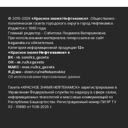
© 2015-2026
«Красное знамя Нефтекамск»
. Общественно-
политическая газета городского округа город Нефтекамск.
Издаётся с 1965 года.
Главный редактор - Сабитова Людмила Валерьяновна.
При использовании материалов гиперссылка на сайт
kzgazeta.ru
обязательна.
Категория информационной продукции
12+
«Красное знамя
Нефтекамск
» в
ВК -
vk.com/kz_gazeta
ОК -
ok.ru/kzgazeta
MAKC -
max.ru/kz_gazeta
Я.Дзен -
dzen.ru/neftekamskkz
Об использовании персональных данных
Газета «КРАСНОЕ ЗНАМЯ НЕФТЕКАМСК» зарегистрирована в
Управлении Федеральной службы по надзору в сфере связи,
информационных технологий и массовых коммуникаций по
Республике Башкортостан. Регистрационный номер ПИ № ТУ
02 - 01880 от 11.06.2025 г.