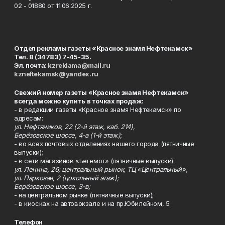
02 - 01880 от 11.06.2025 г.
Отдел рекламы газеты «Красное знамя Нефтекамск»
Тел. 8 (34783) 7-45-35.
Эл. почта:
kzreklama@mail.ru
kzneftekamsk@yandex.ru
Свежий номер газеты «Красное знамя Нефтекамск»
всегда можно купить в точках продаж:
- в редакции газеты «Красное знамя Нефтекамск» по
адресам:
ул. Нефтяников, 22 (2-й этаж, каб. 214),
Берёзовское шоссе, 4-а (1-й этаж);
- во всех почтовых отделениях нашего города (пятничные
выпуски);
- в сети магазинов «Бегемот» (пятничные выпуски):
ул. Ленина, 26; центральный рынок, ТЦ «Центральный»,
ул. Парковая, 2 (цокольный этаж);
Берёзовское шоссе, 3-в;
- на центральном рынке (пятничные выпуски);
- в киосках на автовокзале и на пр.Юбилейном, 5.
Телефон