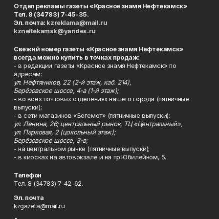
Отдел рекламы газеты «Красное знамя Нефтекамск»
Тел. 8 (34783) 7-45-35.
Эл. почта:
kzreklama@mail.ru
kzneftekamsk@yandex.ru
Свежий номер газеты «Красное знамя Нефтекамск»
всегда можно купить в точках продаж:
- в редакции газеты «Красное знамя Нефтекамск» по
адресам:
ул. Нефтяников, 22 (2-й этаж, каб. 214),
Берёзовское шоссе, 4-а (1-й этаж);
- во всех почтовых отделениях нашего города (пятничные
выпуски);
- в сети магазинов «Бегемот» (пятничные выпуски):
ул. Ленина, 26; центральный рынок, ТЦ «Центральный»,
ул. Парковая, 2 (цокольный этаж);
Берёзовское шоссе, 3-в;
- на центральном рынке (пятничные выпуски);
- в киосках на автовокзале и на пр.Юбилейном, 5.
Телефон
Тел. 8 (34783) 7-42-62.
Эл. почта
kzgazeta@mail.ru