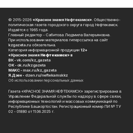
© 2015-2026
«Красное знамя Нефтекамск»
. Общественно-
политическая газета городского округа город Нефтекамск.
Издаётся с 1965 года.
Главный редактор - Сабитова Людмила Валерьяновна.
При использовании материалов гиперссылка на сайт
kzgazeta.ru
обязательна.
Категория информационной продукции
12+
«Красное знамя
Нефтекамск
» в
ВК -
vk.com/kz_gazeta
ОК -
ok.ru/kzgazeta
MAKC -
max.ru/kz_gazeta
Я.Дзен -
dzen.ru/neftekamskkz
Об использовании персональных данных
Газета «КРАСНОЕ ЗНАМЯ НЕФТЕКАМСК» зарегистрирована в
Управлении Федеральной службы по надзору в сфере связи,
информационных технологий и массовых коммуникаций по
Республике Башкортостан. Регистрационный номер ПИ № ТУ
02 - 01880 от 11.06.2025 г.