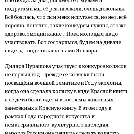
ниоткуда. За два дня вместе с мужем и
подругами мы её реализовали, очень довольны.
Всё боялась, что сын меня испугается, но нет, всё
хорошо. Конечно, такие конкурсы нужны, это же
здорово, эмоции какие… Пока молодые, надо
участвовать. Вот состаримся, будем на диване
сидеть, - поделилась с нами Эльвира.
Дилара Нурашова участвует в конкурсе колясок
не первый год. Прежде её коляски были
посвящёны военной тематике и Году экологии,
когда она сделала коляску в виде Красной книги,
а её дети были одеты в костюмы животных,
занесённых в Красную книгу. В этом году в
рамках Года народного искусства и
нематериального культурного наследия
народов России она решила сделать коляску-