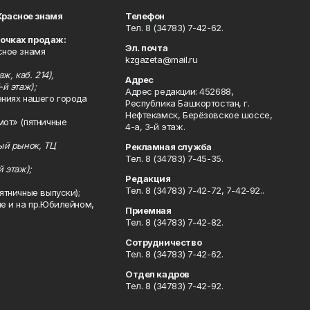
Красное знамя
Телефон
Тел. 8 (34783) 7-42-62.
точках продаж:
Эл. почта
сное знамя
kzgazeta@mail.ru
ж, каб. 214),
Адрес
-й этаж);
Адрес редакции: 452688,
ениях нашего города
Республика Башкортостан, г.
Нефтекамск, Берёзовское шоссе,
мот» (пятничные
4-а, 3-й этаж.
ный рынок, ТЦ
Рекламная служба
Тел. 8 (34783) 7-45-35.
й этаж);
Редакция
Тел. 8 (34783) 7-42-72, 7-42-92..
ятничные выпуски);
ле и на пр.Юбилейном,
Приемная
Тел. 8 (34783) 7-42-82.
Сотрудничество
Тел. 8 (34783) 7-42-62.
Отдел кадров
Тел. 8 (34783) 7-42-92.