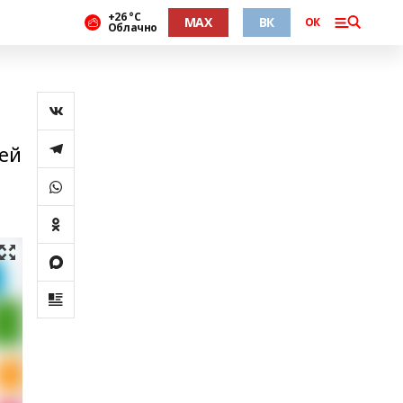
+26 °С
MAX
ВК
ОК
Облачно
зей