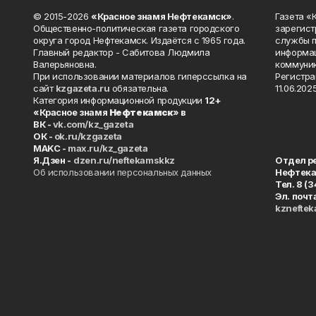
© 2015-2026
«Красное знамя Нефтекамск»
.
Газета 
Общественно-политическая газета городского
зарегист
округа город Нефтекамск. Издаётся с 1965 года.
службы п
Главный редактор - Сабитова Людмила
информац
Валерьяновна.
коммуник
При использовании материалов гиперссылка на
Регистра
сайт
kzgazeta.ru
обязательна.
11.06.2025
Категория информационной продукции
12+
«Красное знамя
Нефтекамск
» в
ВК -
vk.com/kz_gazeta
ОК -
ok.ru/kzgazeta
MAKC -
max.ru/kz_gazeta
Я.Дзен -
dzen.ru/neftekamskkz
Отдел р
Об использовании персональных данных
Нефтек
Тел. 8 (
Эл. почт
kznefte