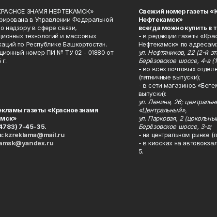
«КРАСНОЕ ЗНАМЯ НЕФТЕКАМСК»
Свежий номер газеты «
рирована в Управлении Федеральной
Нефтекамск»
о надзору в сфере связи,
всегда можно купить в 
ионных технологий и массовых
- в редакции газеты «Кра
аций по Республике Башкортостан.
Нефтекамск» по адресам:
ционный номер ПИ № ТУ 02 - 01880 от
ул. Нефтяников, 22 (2-й эта
 г.
Берёзовское шоссе, 4-а (1
- во всех почтовых отдел
(пятничные выпуски);
- в сети магазинов «Беге
выпуски):
ул. Ленина, 26; централь
екламы газеты «Красное знамя
«Центральный»,
амск»
ул. Парковая, 2 (цокольны
34783) 7-45-35.
Берёзовское шоссе, 3-в;
а:
kzreklama@mail.ru
- на центральном рынке (п
kamsk@yandex.ru
- в киосках на автовокза
5.