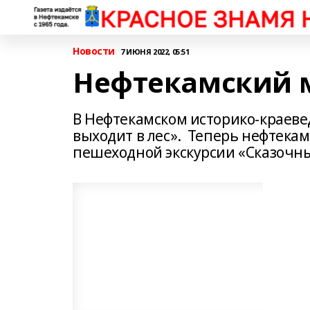
Новости
7 ИЮНЯ 2022, 05:51
Нефтекамский м
В Нефтекамском историко-краеве
выходит в лес». Теперь нефтекам
пешеходной экскурсии «Сказочны